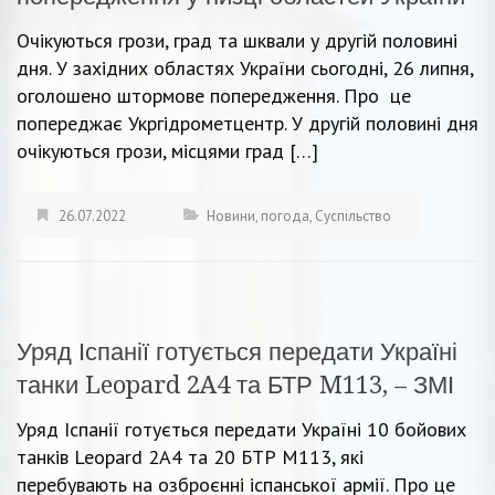
Очікуються грози, град та шквали у другій половині
дня. У західних областях України сьогодні, 26 липня,
оголошено штормове попередження. Про це
попереджає Укргідрометцентр. У другій половині дня
очікуються грози, місцями град […]
26.07.2022
Новини
,
погода
,
Суспільство
Уряд Іспанії готується передати Україні
танки Leopard 2A4 та БТР M113, – ЗМІ
Уряд Іспанії готується передати Україні 10 бойових
танків Leopard 2A4 та 20 БТР M113, які
перебувають на озброєнні іспанської армії. Про це