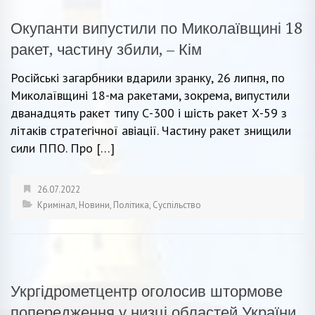
Окупанти випустили по Миколаївщині 18
ракет, частину збили, – Кім
Російські загарбники вдарили зранку, 26 липня, по
Миколаївщині 18-ма ракетами, зокрема, випустили
дванадцять ракет типу С-300 і шість ракет Х-59 з
літаків стратегічної авіації. Частину ракет знищили
сили ППО. Про […]
26.07.2022
Кримінал
,
Новини
,
Політика
,
Суспільство
Укргідрометцентр оголосив штормове
попередження у низці областей України