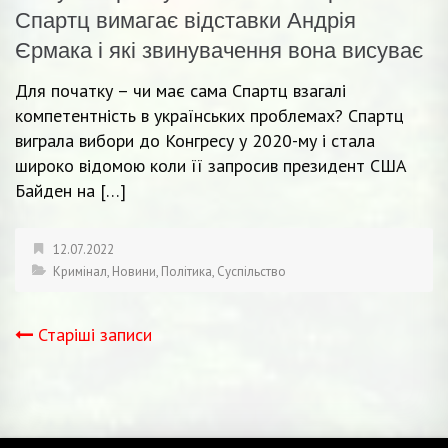
Спартц вимагає відставки Андрія
Єрмака і які звинувачення вона висуває
Для початку – чи має сама Спартц взагалі
компетентність в українських проблемах? Спартц
виграла вибори до Конгресу у 2020-му і стала
широко відомою коли її запросив президент США
Байден на […]
12.07.2022
Кримінал
,
Новини
,
Політика
,
Суспільство
Старіші записи
Навігація
записів