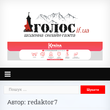
Skip
to
content
Пошук:
Автор:
redaktor7