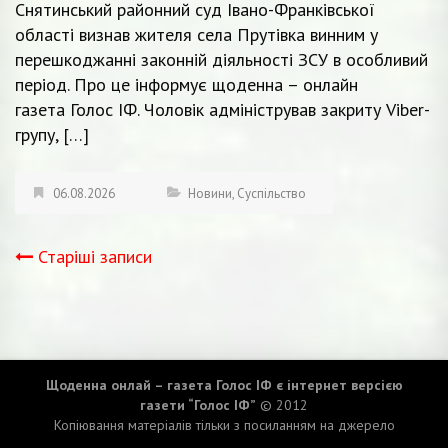
Снятинський районний суд Івано-Франківської
області визнав жителя села Прутівка винним у
перешкоджанні законній діяльності ЗСУ в особливий
період. Про це інформує щоденна – онлайн
газета Голос ІФ. Чоловік адміністрував закриту Viber-
групу, […]
06.08.2026
Новини
,
Суспільство
Старіші записи
Навігація
записів
Щоденна онлай – газета Голос ІФ є інтернет версією
газети “Голос ІФ”
© 2012
Копіювання матеріалів тільки з посиланням на джерело