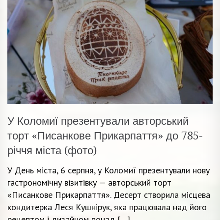
У Коломиї презентували авторський
торт «Писанкове Прикарпаття» до 785-
річчя міста (фото)
У День міста, 6 серпня, у Коломиї презентували нову
гастрономічну візитівку — авторський торт
«Писанкове Прикарпаття». Десерт створила місцева
кондитерка Леся Кушнірук, яка працювала над його
рецептом і дизайном понад […]