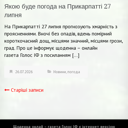
Якою буде погода на Прикарпатті 27
липня
На Прикарпатті 27 липня прогнозують хмарність з
проясненнями. Вночі без опадів, вдень помірний
короткочасний дощ, місцями значний, місцями грози,
град. Про це інформує щоденна – онлайн
газета Голос ІФ з посиланням […]
26.07.2026
Новини
,
погода
Старіші записи
Навігація
записів
Щоденна онлай – газета Голос ІФ є інтернет версією