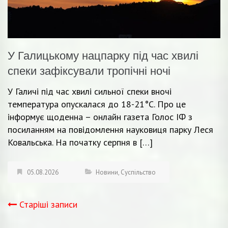
У Галицькому нацпарку під час хвилі
спеки зафіксували тропічні ночі
У Галичі під час хвилі сильної спеки вночі
температура опускалася до 18-21°С. Про це
інформує щоденна – онлайн газета Голос ІФ з
посиланням на повідомлення науковиця парку Леся
Ковальська. На початку серпня в […]
05.08.2026
Новини
,
Суспільство
Старіші записи
Навігація