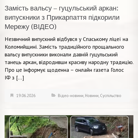
Замість вальсу – гуцульський аркан:
випускники з Прикарпаття підкорили
Мережу (ВІДЕО)
Незвичний випускний відбувся у Спаському ліцеї на
Коломийщині. Замість традиційного прощального
вальсу випускники виконали давній гуцульський
танець аркан, відродивши красиву народну традицію.
Про це інформує щоденна – онлайн газета Голос
ІФ з […]
19.06.2026
Відео-новини
,
Новини
,
Суспільство