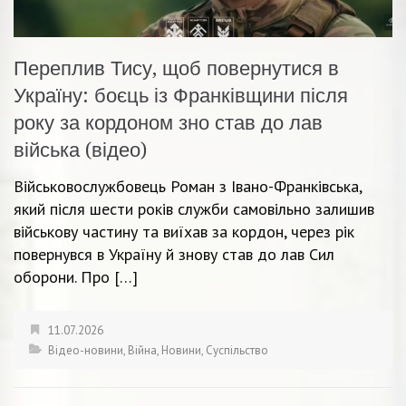
Переплив Тису, щоб повернутися в
Україну: боєць із Франківщини після
року за кордоном зно став до лав
війська (відео)
Військовослужбовець Роман з Івано-Франківська,
який після шести років служби самовільно залишив
військову частину та виїхав за кордон, через рік
повернувся в Україну й знову став до лав Сил
оборони. Про […]
11.07.2026
Відео-новини
,
Війна
,
Новини
,
Суспільство