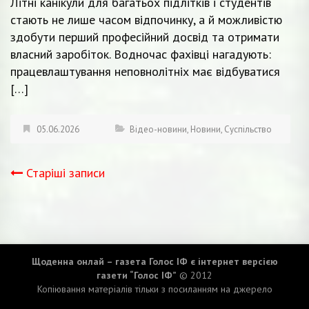
Літні канікули для багатьох підлітків і студентів
стають не лише часом відпочинку, а й можливістю
здобути перший професійний досвід та отримати
власний заробіток. Водночас фахівці нагадують:
працевлаштування неповнолітніх має відбуватися
[…]
05.06.2026
Відео-новини
,
Новини
,
Суспільство
Старіші записи
Навігація
записів
Щоденна онлай – газета Голос ІФ є інтернет версією
газети “Голос ІФ”
© 2012
Копіювання матеріалів тільки з посиланням на джерело