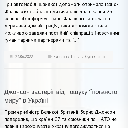
Три автомобілі швидкої допомоги отримала Івано-
Франківська обласна дитяча клінічна лікарня 23
червня. Як інформує Івано-Франківська обласна
державна адміністрація, така допомога стала
можливою завдяки постійній співпраці з іноземними
гуманітарними партнерами та […]
24.06.2022
Здоров'я
,
Новини
,
Суспільство
Джонсон застеріг від пошуку “поганого
миру” в Україні
Прем’єр-міністр Великої Британії Борис Джонсон
попередив, що країни G7 та союзники по НАТО не
повинні заохочувати Україну погоджуватися на