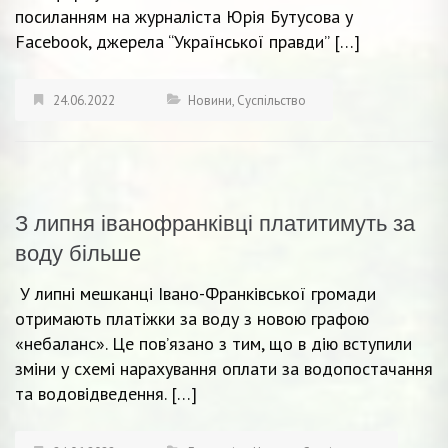
посиланням на журналіста Юрія Бутусова у
Facebook, джерела “Української правди” […]
24.06.2022
Новини
,
Суспільство
З липня іванофранківці платитимуть за
воду більше
У липні мешканці Івано-Франківської громади
отримають платіжки за воду з новою графою
«небаланс». Це пов’язано з тим, що в дію вступили
зміни у схемі нарахування оплати за водопостачання
та водовідведення. […]