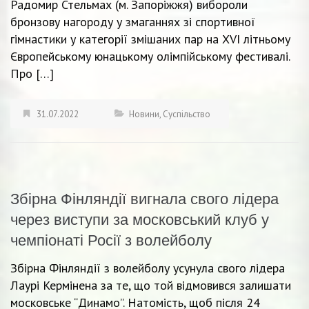
Радомир Стельмах (м. Запоріжжя) вибороли
бронзову нагороду у змаганнях зі спортивної
гімнастики у категорії змішаних пар на XVI літньому
Європейському юнацькому олімпійському фестивалі.
Про […]
31.07.2022
Новини
,
Суспільство
Збірна Фінляндії вигнала свого лідера
через виступи за московський клуб у
чемпіонаті Росії з волейболу
Збірна Фінляндії з волейболу усунула свого лідера
Лаурі Кермінена за те, що той відмовився залишати
московське “Динамо”. Натомість, щоб після 24