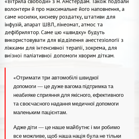
«Вітрила свободи» з м. Амстердам. Також подбали
волонтери й про максимальне його наповнення, а
саме носилки, кисневу роздатку, штативи для
інфузій, апарат ШВЛ, лінеомат, атмос та
дефібрилятор. Саме цю «швидку» будуть
використовувати для відділення анестезіології з
ліжками для інтенсивної терапії, зокрема, для
виїзної паліативної допомоги хворим діткам.
«Отримати три автомобілі швидкої
допомоги — це дуже вагома підтримка та
неабияке сприяння для якісного, ефективного
та своєчасного надання медичної допомоги
маленьким пацієнтам.
Адже діти — це наше майбутнє і ми робимо
все можливе, щоб наша нація була не тільки