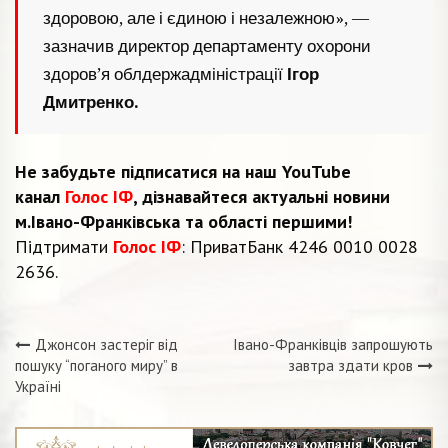
здоровою, але і єдиною і незалежною», —
зазначив директор департаменту охорони
здоров’я облдержадміністрації
Ігор
Дмитренко.
Не забудьте підписатися на наш YouTube
канал
Голос ІФ
, дізнавайтеся актуальні новини
м.Івано-Франківська та області першими!
Підтримати
Голос ІФ
: ПриватБанк 4246 0010 0028
2636.
Джонсон застеріг від
Івано-Франківців запрошують
Навігація
пошуку “поганого миру” в
завтра здати кров
Україні
записів