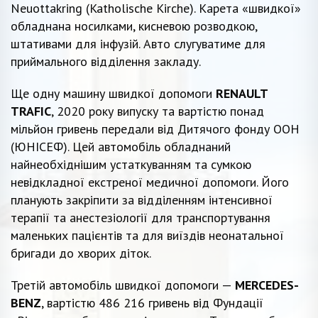
Neuottakring (Katholische Kirche). Карета «швидкої»
обладнана носилками, кисневою розводкою,
штативами для інфузій. Авто слугуватиме для
приймального відділення закладу.
Ще одну машину швидкої допомоги
RENAULT
TRAFIC
, 2020 року випуску та вартістю понад
мільйон гривень передали від Дитячого фонду ООН
(ЮНІСЕФ). Цей автомобіль обладнаний
найнеобхіднішим устаткуванням та сумкою
невідкладної екстреної медичної допомоги. Його
планують закріпити за відділенням інтенсивної
терапії та анестезіології для транспортування
маленьких пацієнтів та для виїздів неонатальної
бригади до хворих діток.
Третій автомобіль швидкої допомоги —
MERCEDES-
BENZ
, вартістю 486 216 гривень від Фундації