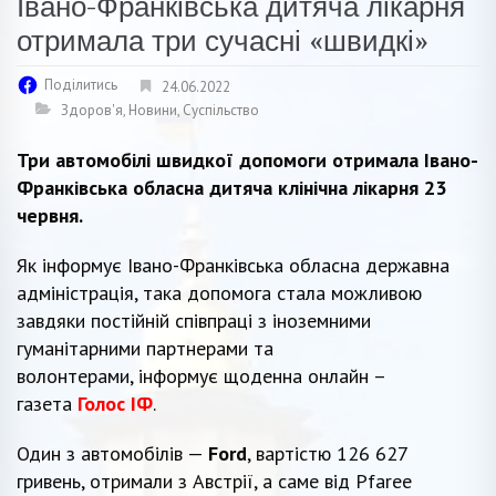
Івано-Франківська дитяча лікарня
отримала три сучасні «швидкі»
Поділитись
24.06.2022
Здоров'я
,
Новини
,
Суспільство
Три автомобілі швидкої допомоги отримала Івано-
Франківська обласна дитяча клінічна лікарня 23
червня.
Як інформує Івано-Франківська обласна державна
адміністрація, така допомога стала можливою
завдяки постійній співпраці з іноземними
гуманітарними партнерами та
волонтерами, інформує щоденна онлайн –
газета
Голос ІФ
.
Один з автомобілів —
Ford
, вартістю 126 627
гривень, отримали з Австрії, а саме від Pfaree