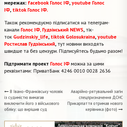
мережах:
facebook Голос ІФ
,
youtube Голос
ІФ
,
tiktok Голос ІФ.
Також рекомендуємо підписатися на телеграм-
канали
Голос ІФ
,
Гудзінський NEWS
,
тік-
ток
Gudzinskiy_life
,
tiktok Golosukraina
,
youtube
Ростислав Гудзінський
,
тут новини виходять
швидше та без цензури. Підписуйтесь будьмо разом!
Підтримати проект
Голос ІФ
можна за цими
реквізитами: ПриватБанк 4246 0010 0028 2636
В Івано-Франківську чоловік
Аварійно-рятувальний загін
Навігація
із судимістю вимагав
спецпризначення ДСНС
виключити його з військового
Прикарпаття отримав нового
записів
обліку: що вирішив суд
керівника (фото)