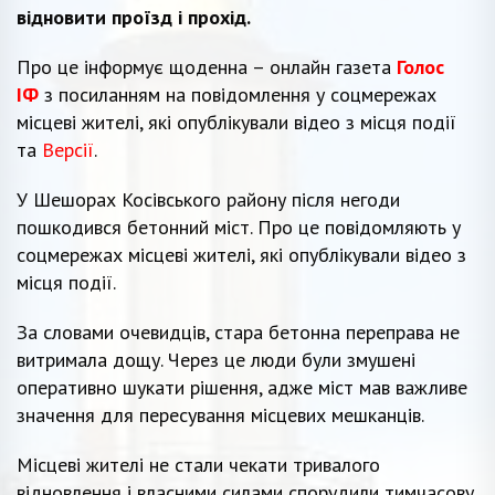
відновити проїзд і прохід.
Про це інформує щоденна – онлайн газета
Голос
ІФ
з посиланням на повідомлення у соцмережах
місцеві жителі, які опублікували відео з місця події
та
Версії
.
У Шешорах Косівського району після негоди
пошкодився бетонний міст. Про це повідомляють у
соцмережах місцеві жителі, які опублікували відео з
місця події.
За словами очевидців, стара бетонна переправа не
витримала дощу. Через це люди були змушені
оперативно шукати рішення, адже міст мав важливе
значення для пересування місцевих мешканців.
Місцеві жителі не стали чекати тривалого
відновлення і власними силами спорудили тимчасову