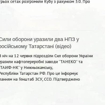
трьох сетах розгромили Кубу з рахунком 3:0. Про
Сили оборони уразили два НПЗ у
російському Татарстані (відео)
В ніч на 12 червня підрозділи Сил оборони України
уразили нафтопереробні заводи “ТАНЕКО” та
“ТАИФ-НК” у Нижньокамську,
Республіки Татарстан РФ. Про це інформує
иланням на Генштаб ЗСУ, ССО. Підтверджено