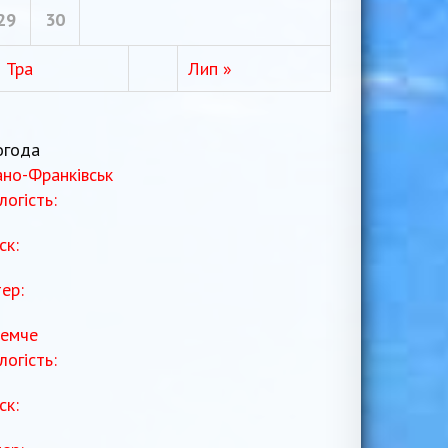
29
30
« Тра
Лип »
огода
ано-Франківськ
логість:
ск:
тер:
емче
логість:
ск: