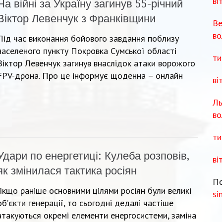
ві
На війні за Україну загинув 55-річний
Віктор Левенчук з Франківщини
Ве
во
Під час виконання бойового завдання поблизу
населеного пункту Покровка Сумської області
ти
Віктор Левенчук загинув внаслідок атаки ворожого
FPV-дрона. Про це інформує щоденна – онлайн
ві
Ль
во
ти
Удари по енергетиці: Кулеба розповів,
ві
як змінилася тактика росіян
По
Якщо раніше основними цілями росіян були великі
si
об’єкти генерації, то сьогодні дедалі частіше
атакуються окремі елементи енергосистеми, заміна