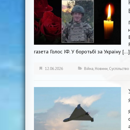
газета Голос ІФ. У боротьбі за Україну […]
12.06.2026
Війна
,
Новини
,
Суспільство