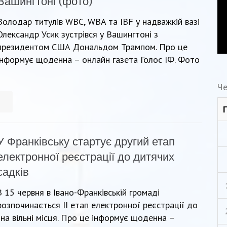
Вашингтоні (фото)
Володар титулів WBC, WBA та IBF у надважкій вазі
Олександр Усик зустрівся у Вашингтоні з
президентом США Дональдом Трампом. Про це
інформує щоденна – онлайн газета Голос ІФ. Фото
Че
У Франківську стартує другий етап
електронної реєстрації до дитячих
садків
З 15 червня в Івано-Франківській громаді
розпочинається ІІ етап електронної реєстрації до
 на вільні місця. Про це інформує щоденна –