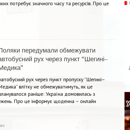
яких потребує значного часу та ресурсів. Про це
Поляки передумали обмежувати
автобусний рух через пункт “Шегині–
Медика”
Автобусний рух через пункт пропуску “Шегині–
Медика” влітку не обмежуватимуть, як це
планувалося раніше: Україна домовилась з
жень. Про це інформує щоденна – онлайн
тво