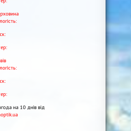
тер:
рховина
логість:
ск:
тер:
вів
логість:
ск:
тер:
года на 10 днів від
noptik.ua