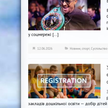
у соцмережі […]
12.06.2026
Новини
,
спорт
,
Суспільство
закладів дошкільної освіти — добір дітей