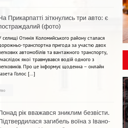
На Прикарпатті зіткнулись три авто: є
постраждалий (фото)
У селищі Отинія Коломийського району сталася
дорожньо-транспортна пригода за участю двох
легкових автомобілів та вантажного транспорту,
унаслідок якої травмувався водій одного з
легковиків. Про це інформує щоденна – онлайн
газета Голос […]
ство
Понад рік вважався зниклим безвісти.
Підтвердилася загибель воїна з Івано-