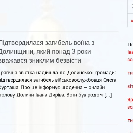
Підтвердилася загибель воїна з
П
Долинщини, який понад 3 роки
Ів
во
вважався зниклим безвісти
Трагічна звістка надійшла до Долинської громади:
ти
підтвердилася загибель військовослужбовця Олега
ві
Курташа. Про це інформує щоденна – онлайн
 голову Долини Івана Диріва. Воїн був родом […]
Яр
во
ти