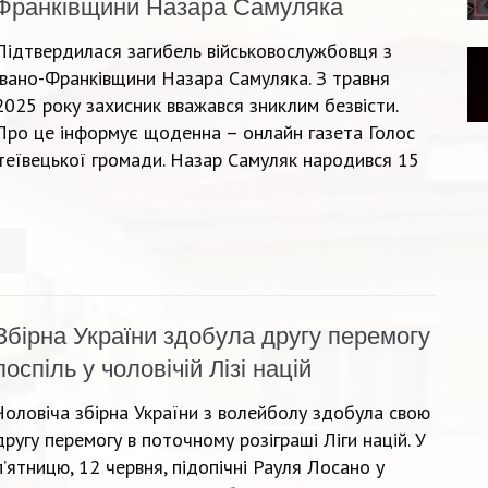
Франківщини Назара Самуляка
Підтвердилася загибель військовослужбовця з
Івано-Франківщини Назара Самуляка. З травня
2025 року захисник вважався зниклим безвісти.
Про це інформує щоденна – онлайн газета Голос
теївецької громади. Назар Самуляк народився 15
Збірна України здобула другу перемогу
поспіль у чоловічій Лізі націй
Чоловіча збірна України з волейболу здобула свою
другу перемогу в поточному розіграші Ліги націй. У
п’ятницю, 12 червня, підопічні Рауля Лосано у