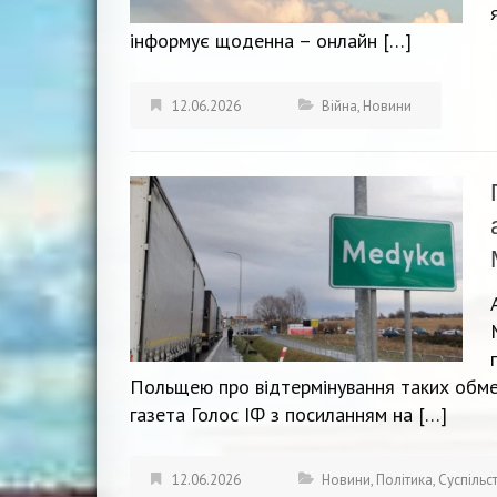
інформує щоденна – онлайн […]
12.06.2026
Війна
,
Новини
Польщею про відтермінування таких обме
газета Голос ІФ з посиланням на […]
12.06.2026
Новини
,
Політика
,
Суспільс