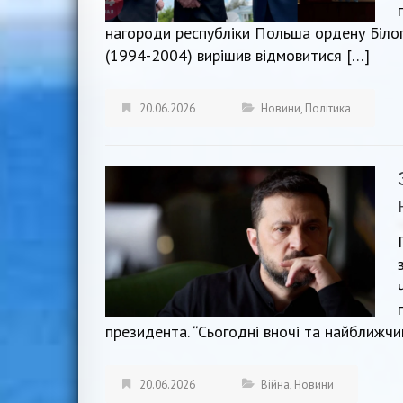
нагороди республіки Польша ордену Білог
(1994-2004) вирішив відмовитися […]
20.06.2026
Новини
,
Політика
президента. “Сьогодні вночі та найближч
20.06.2026
Війна
,
Новини