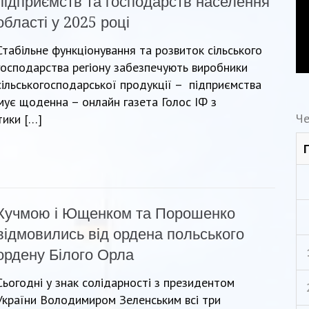
підприємств та господарств населення
області у 2025 році
Стабільне функціонування та розвиток сільського
господарства регіону забезпечують виробники
сільськогосподарської продукції – підприємства
мує щоденна – онлайн газета Голос ІФ з
Че
тики […]
Кучмою і Ющенком та Порошенко
відмовились від ордена польського
ордену Білого Орла
Сьогодні у знак солідарності з президентом
України Володимиром Зеленським всі три