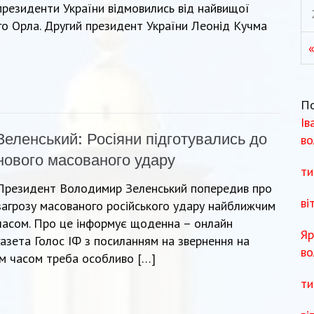
президенти України відмовились від найвищої
о Орла. Другий президент України Леонід Кучма
П
Ів
Зеленський: Росіяни підготувались до
во
нового масованого удару
ти
Президент Володимир Зеленський попередив про
ві
загрозу масованого російського удару найближчим
часом. Про це інформує щоденна – онлайн
Яр
газета Голос ІФ з посиланням на звернення на
во
им часом треба особливо […]
ти