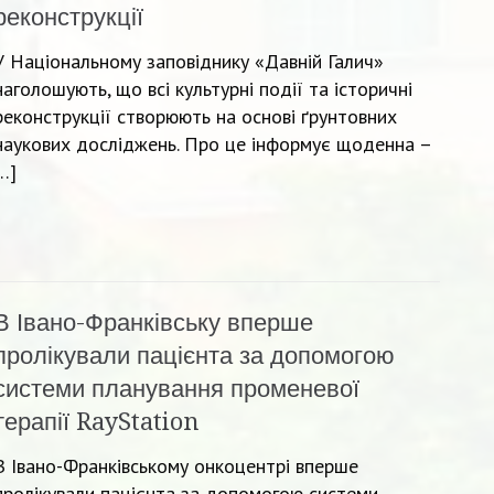
реконструкції
У Національному заповіднику «Давній Галич»
наголошують, що всі культурні події та історичні
реконструкції створюють на основі ґрунтовних
наукових досліджень. Про це інформує щоденна –
…]
В Івано-Франківську вперше
пролікували пацієнта за допомогою
системи планування променевої
терапії RayStation
В Івано-Франківському онкоцентрі вперше
пролікували пацієнта за допомогою системи