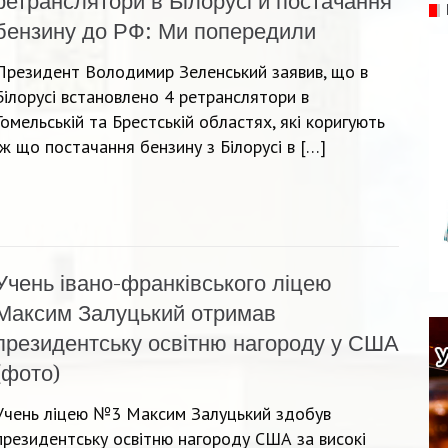
ретранслятори в Білорусі й постачання
бензину до РФ: Ми попередили
Президент Володимир Зеленський заявив, що в
Білорусі встановлено 4 ретранслятори в
Гомельській та Брестській областях, які коригують
ож що постачання бензину з Білорусі в […]
Учень івано-франківського ліцею
Максим Залуцький отримав
президентську освітню нагороду у США
(фото)
Учень ліцею №3 Максим Залуцький здобув
президентську освітню нагороду США за високі