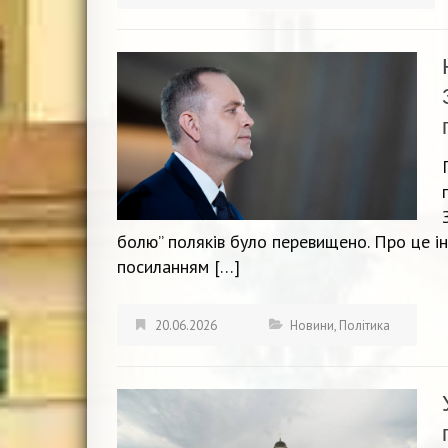
болю” поляків було перевищено. Про це і
посиланням […]
20.06.2026
Новини
,
Політика