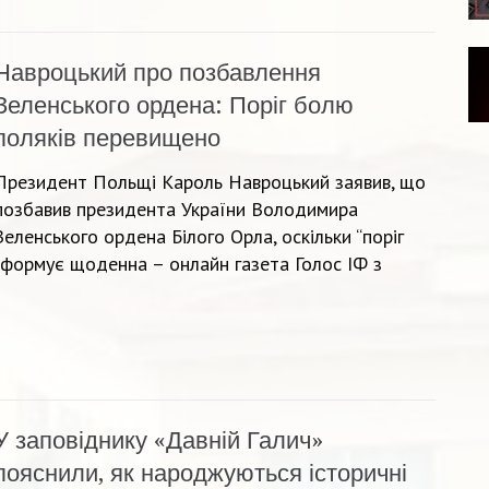
Навроцький про позбавлення
Зеленського ордена: Поріг болю
поляків перевищено
Президент Польщі Кароль Навроцький заявив, що
позбавив президента України Володимира
Зеленського ордена Білого Орла, оскільки “поріг
нформує щоденна – онлайн газета Голос ІФ з
У заповіднику «Давній Галич»
пояснили, як народжуються історичні