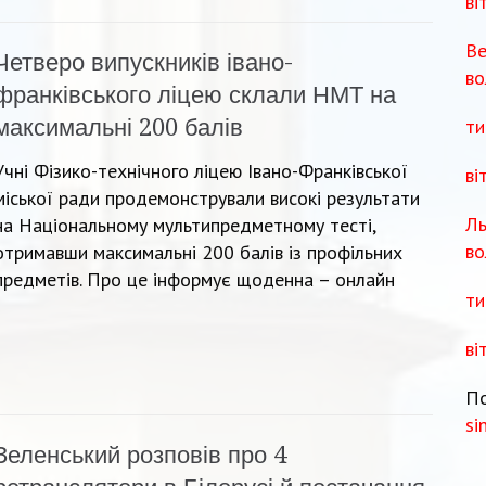
ві
Ве
Четверо випускників івано-
во
франківського ліцею склали НМТ на
ти
максимальні 200 балів
Учні Фізико-технічного ліцею Івано-Франківської
ві
міської ради продемонстрували високі результати
Ль
на Національному мультипредметному тесті,
во
отримавши максимальні 200 балів із профільних
предметів. Про це інформує щоденна – онлайн
ти
ві
По
si
Зеленський розповів про 4