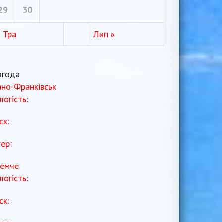
29
30
« Тра
Лип »
огода
ано-Франківськ
логість:
ск:
тер:
емче
логість:
ск: