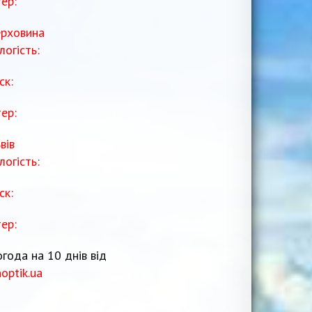
тер:
рховина
логість:
ск:
тер:
вів
логість:
ск:
тер:
года на 10 днів від
noptik.ua