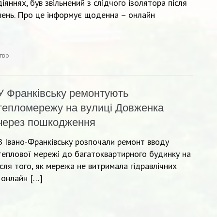
діяннях, був звільнений з слідчого ізолятора після
ивень. Про це інформує щоденна – онлайн
ство
У Франківську ремонтують
тепломережу на вулиці Довженка
через пошкодження
В Івано-Франківську розпочали ремонт вводу
теплової мережі до багатоквартирного будинку на
сля того, як мережа не витримала гідравлічних
 онлайн […]