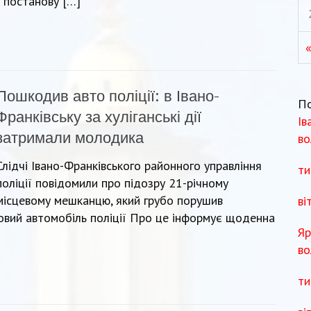
а постанову […]
Пошкодив авто поліції: в Івано-
П
Франківську за хуліганські дії
Ів
затримали молодика
во
Слідчі Івано-Франківського районного управління
ти
поліції повідомили про підозру 21-річному
місцевому мешканцю, який грубо порушив
ві
вий автомобіль поліції Про це інформує щоденна
Яр
во
ти