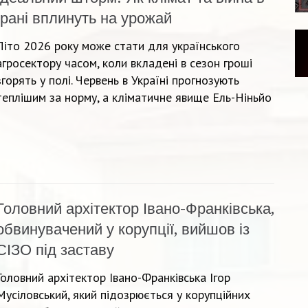
Ірані вплинуть на урожай
Літо 2026 року може стати для українського
агросектору часом, коли вкладені в сезон гроші
згорять у полі. Червень в Україні прогнозують
теплішим за норму, а кліматичне явище Ель-Ніньйо
Головний архітектор Івано-Франківська,
обвинувачений у корупції, вийшов із
СІЗО під заставу
Головний архітектор Івано-Франківська Ігор
Мусіловський, який підозрюється у корупційних