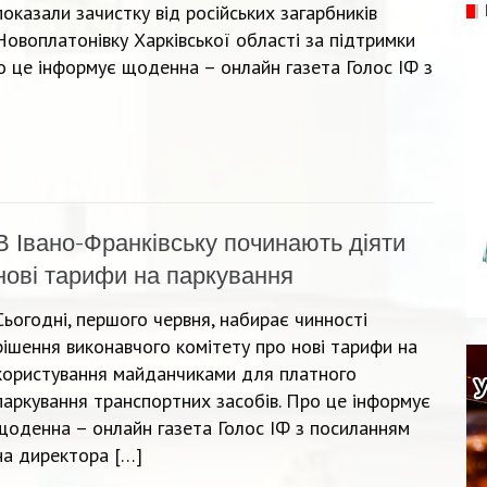
показали зачистку від російських загарбників
Новоплатонівку Харківської області за підтримки
 це інформує щоденна – онлайн газета Голос ІФ з
В Івано-Франківську починають діяти
нові тарифи на паркування
Сьогодні, першого червня, набирає чинності
рішення виконавчого комітету про нові тарифи на
користування майданчиками для платного
паркування транспортних засобів. Про це інформує
щоденна – онлайн газета Голос ІФ з посиланням
на директора […]