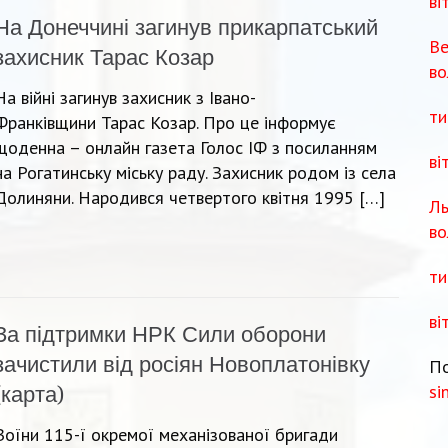
ві
На Донеччині загинув прикарпатський
Ве
захисник Тарас Козар
во
На війні загинув захисник з Івано-
ти
Франківщини Тарас Козар. Про це інформує
щоденна – онлайн газета Голос ІФ з поcиланням
ві
на Рогатинську міську раду. Захисник родом із села
Долиняни. Народився четвертого квітня 1995 […]
Ль
во
ти
ві
За підтримки НРК Сили оборони
зачистили від росіян Новоплатонівку
По
si
(карта)
Воїни 115-ї окремої механізованої бригади