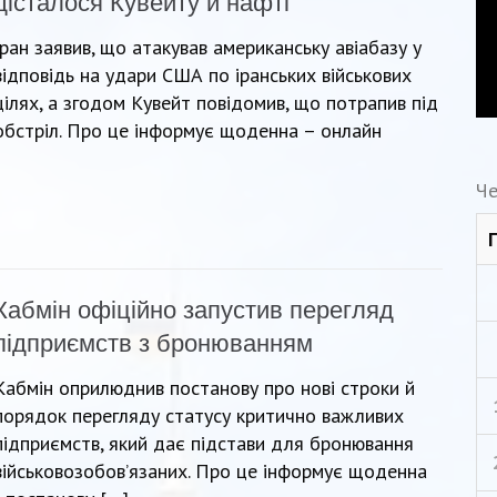
дісталося Кувейту й нафті
Іран заявив, що атакував американську авіабазу у
відповідь на удари США по іранських військових
цілях, а згодом Кувейт повідомив, що потрапив під
обстріл. Про це інформує щоденна – онлайн
Че
Кабмін офіційно запустив перегляд
підприємств з бронюванням
Кабмін оприлюднив постанову про нові строки й
порядок перегляду статусу критично важливих
підприємств, який дає підстави для бронювання
військовозобов’язаних. Про це інформує щоденна