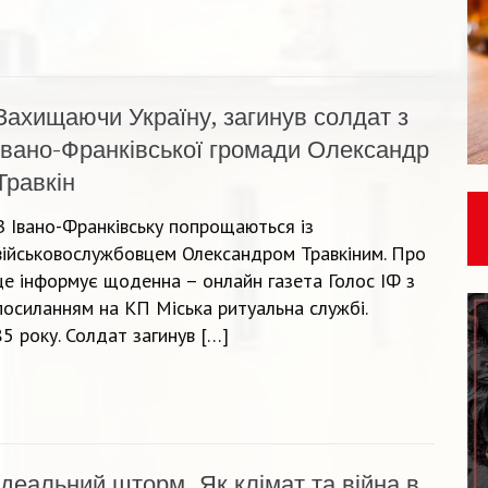
Захищаючи Україну, загинув солдат з
Івано-Франківської громади Олександр
Травкін
В Івано-Франківську попрощаються із
військовослужбовцем Олександром Травкіним. Про
це інформує щоденна – онлайн газета Голос ІФ з
посиланням на КП Міська ритуальна службі.
5 року. Солдат загинув […]
Ідеальний шторм. Як клімат та війна в