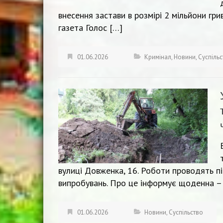
внесення застави в розмірі 2 мільйони гр
газета Голос […]
01.06.2026
Кримінал
,
Новини
,
Суспіль
вулиці Довженка, 16. Роботи проводять пі
випробувань. Про це інформує щоденна –
01.06.2026
Новини
,
Суспільство