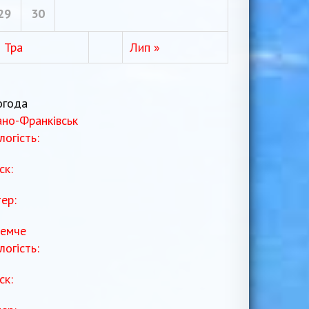
29
30
« Тра
Лип »
огода
ано-Франківськ
логість:
ск:
тер:
емче
логість:
ск: