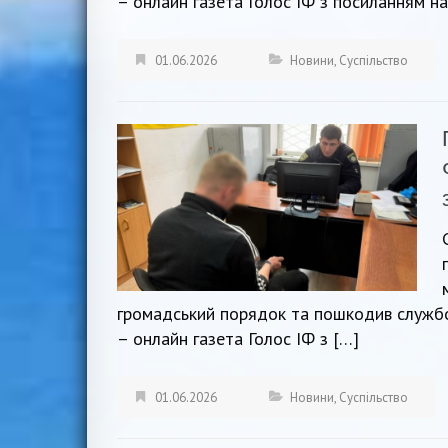
– онлайн газета Голос ІФ з посиланням н
01.06.2026
Новини
,
Суспільство
громадський порядок та пошкодив службо
– онлайн газета Голос ІФ з […]
01.06.2026
Новини
,
Суспільство