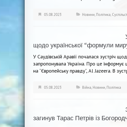
05.08.2023
Новини
,
Політика
,
Суспільс
щодо української “формули мир
У Саудівській Аравії почалася зустріч що
запропонувала Україна. Про це інформує 
на “Європейську правду“, Al Jazeera. В зуст
05.08.2023
Війна
,
Новини
,
Політика
загинув Тарас Петрів із Богоро