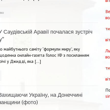
ві
Ве
тво
во
ти
У Саудівській Аравії почалася зустріч
у”
ві
до майбутнього саміту “формули миру”, яку
Ль
щоденна онлайн-газета Голос ІФ з посиланням
во
річі у Джидді, яка […]
ти
ві
По
Захищаючи Україну, на Донеччині
si
дчанщини (фото)