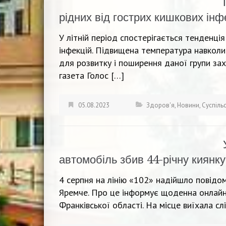
рідних від гострих кишкових інфе
У літній період спостерігається тенденці
інфекцій. Підвищена температура навкол
для розвитку і поширення даної групи за
газета Голос […]
05.08.2023
Здоров'я
,
Новини
,
Суспіль
автомобіль збив 44-річну киянку
4 серпня на лінію «102» надійшло повідо
Яремче. Про це інформує щоденна онлайн-
Франківської області. На місце виїхала сл