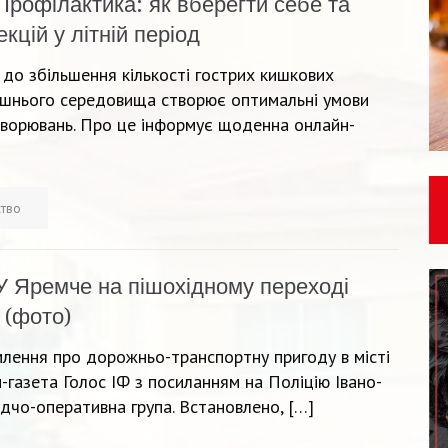
Профілактика: як вберегти себе та
кцій у літній період
я до збільшення кількості гострих кишкових
ишнього середовища створює оптимальні умови
хворювань. Про це інформує щоденна онлайн-
ство
У Яремче на пішохідному переході
 (фото)
млення про дорожньо-транспортну пригоду в місті
газета Голос ІФ з посиланням на Поліцію Івано-
ідчо-оперативна група. Встановлено, […]