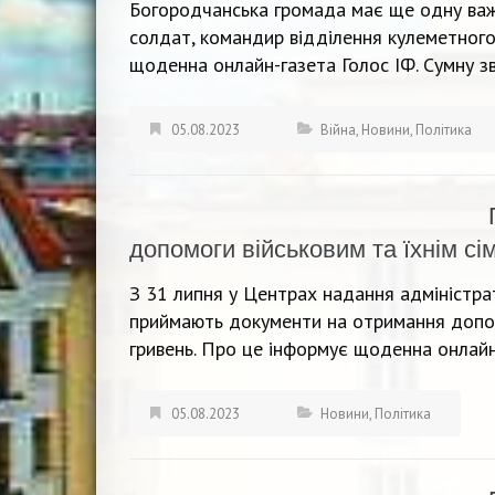
Богородчанська громада має ще одну важк
солдат, командир відділення кулеметного
щоденна онлайн-газета Голос ІФ. Сумну зв
05.08.2023
Війна
,
Новини
,
Політика
допомоги військовим та їхнім сі
З 31 липня у Центрах надання адміністра
приймають документи на отримання допом
гривень. Про це інформує щоденна онлайн
05.08.2023
Новини
,
Політика