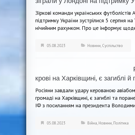
зіграли у Лондоні на підтримку 
Зіркові команди українських футболістів
підтримку України зустрілися 5 серпня н
нічийним рахунком. Про це інформує щоде
05.08.2023
Новини
,
Суспільство
крові на Харківщині, є загиблі й
Росіяни завдали удару керованою авіабом
громаді на Харківщині, є загиблі та пора
ІФ з посиланням на президента Володимир
05.08.2023
Війна
,
Новини
,
Політика