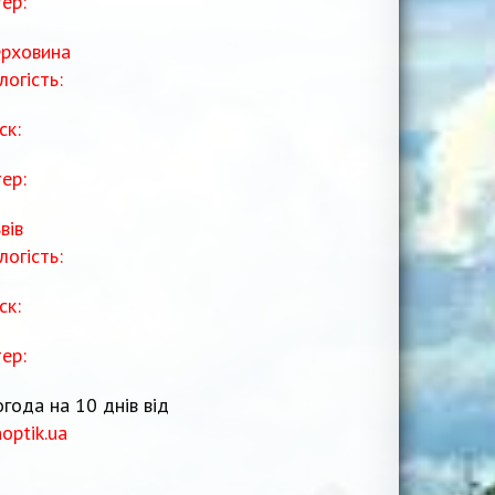
тер:
рховина
логість:
ск:
тер:
вів
логість:
ск:
тер:
года на 10 днів від
noptik.ua