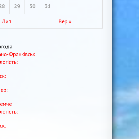
28
29
30
31
« Лип
Вер »
огода
ано-Франківськ
логість:
ск:
тер:
емче
логість:
ск: