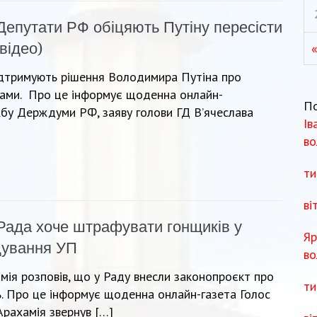
Депутати РФ обіцяють Путіну пересісти
відео)
підтримують рішення Володимира Путіна про
иками. Про це інформує щоденна онлайн-
П
жбу Держдуми РФ, заяву голови ГД В’ячеслава
Ів
во
ти
ві
Рада хоче штрафувати гонщиків у
Яр
ідування УП
во
мія розповів, що у Раду внесли законопроєкт про
ти
ь. Про це інформує щоденна онлайн-газета Голос
Арахамія звернув […]