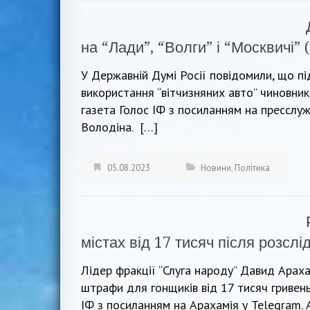
на “Лади”, “Волги” і “Москвичі” (
У Державній Думі Росії повідомили, що 
використання “вітчизняних авто” чиновн
газета Голос ІФ з посиланням на пресслу
Володіна. […]
05.08.2023
Новини
,
Політика
містах від 17 тисяч після розсл
Лідер фракції “Слуга народу” Давид Араха
штрафи для гонщиків від 17 тисяч гривен
ІФ з посиланням на Арахамія у Telegram. 