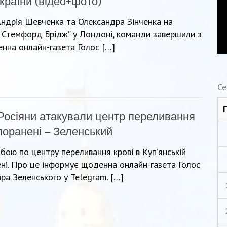
України (відео+фото)
 Андрія Шевченка та Олександра Зінченка на
а “Стемфорд Брідж” у Лондоні, команди завершили з
нна онлайн-газета Голос […]
Се
Росіяни атакували центр переливання
 поранені – Зеленський
бою по центру переливання крові в Куп’янській
нені. Про це інформує щоденна онлайн-газета Голос
а Зеленського у Telegram. […]