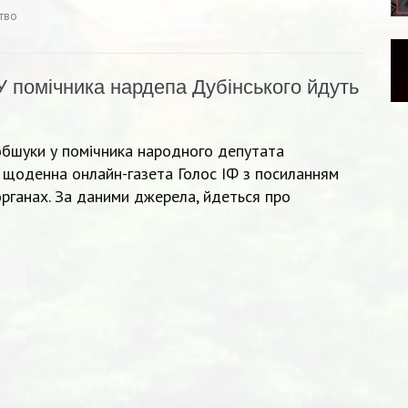
ство
У помічника нардепа Дубінського йдуть
бшуки у помічника народного депутата
 щоденна онлайн-газета Голос ІФ з посиланням
рганах. За даними джерела, йдеться про
а