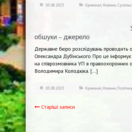
05.08.2023
Кримінал
,
Новини
,
Суспіль
обшуки – джерело
Державне бюро розслідувань проводить о
Олександра Дубінського Про це інформує
на співрозмовника УП в правоохоронних о
Володимира Колодюка. […]
05.08.2023
Кримінал
,
Новини
,
Політик
Старіші записи
Навігація
записів