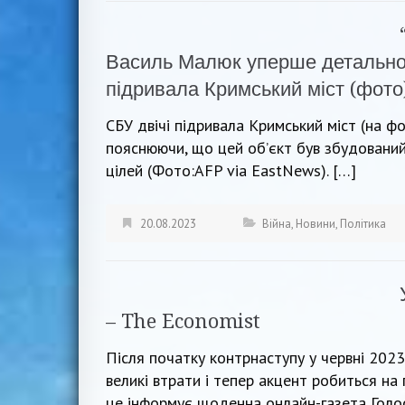
Василь Малюк уперше детально р
підривала Кримський міст (фото
СБУ двічі підривала Кримський міст (на ф
пояснюючи, що цей об’єкт був збудований
цілей (Фото:AFP via EastNews). […]
20.08.2023
Війна
,
Новини
,
Політика
– The Economist
Після початку контрнаступу у червні 2023
великі втрати і тепер акцент робиться на
це інформує щоденна онлайн-газета Голос