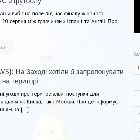
 ЧС з футболу
їни вибіг на поле під час фіналу жіночого
 20 серпня між гравчинями Іспанії та Англії. Про
тво
Се
WSJ: На Заході хотіли б запропонувати
 на території
ні угоди про територіальні поступки для
ь цілям як Києва, так і Москви. Про це інформує
нням на […]