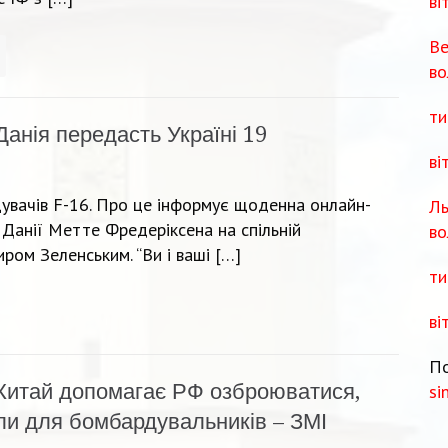
ві
Ве
во
ти
Данія передасть Україні 19
ві
щувачів F-16. Про це інформує щоденна онлайн-
Ль
 Данії Метте Фредеріксена на спільній
во
ом Зеленським. “Ви і ваші […]
ти
ві
По
Китай допомагає РФ озброюватися,
si
ли для бомбардувальників – ЗМІ