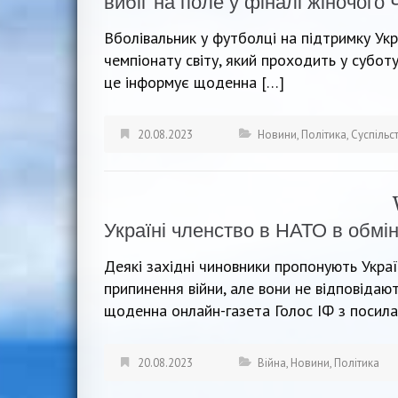
вибіг на поле у фіналі жіночого
Вболівальник у футболці на підтримку Укра
чемпіонату світу, який проходить у суботу
це інформує щоденна […]
20.08.2023
Новини
,
Політика
,
Суспільс
Україні членство в НАТО в обмін
Деякі західні чиновники пропонують Украї
припинення війни, але вони не відповідают
щоденна онлайн-газета Голос ІФ з посила
20.08.2023
Війна
,
Новини
,
Політика