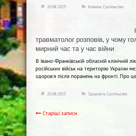
20.08.2023
Новини
,
Суспільство
травматолог розповів, у чому го
мирний час та у час війни
В Івано-Франківській обласній клінічній 
російських військ на територію України 
здоров’я після поранень на фронті. Про 
20.08.2023
Здоров'я
,
Суспільство
Старіші записи
Навігація
записів