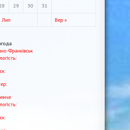
28
29
30
31
« Лип
Вер »
огода
ано-Франківськ
логість:
ск:
тер:
емче
логість:
ск: