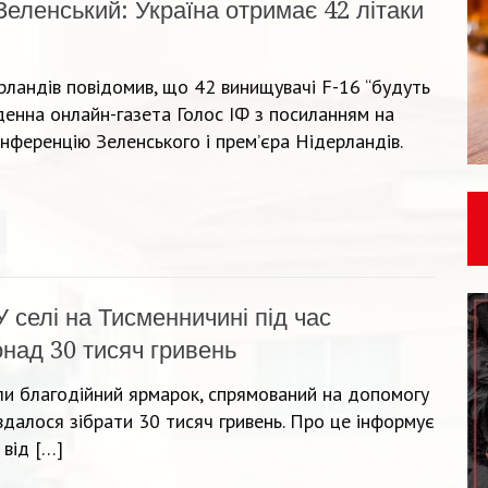
Зеленський: Україна отримає 42 літаки
ландів повідомив, що 42 винищувачі F-16 “будуть
денна онлайн-газета Голос ІФ з посиланням на
нференцію Зеленського і прем’єра Нідерландів.
У селі на Тисменничині під час
онад 30 тисяч гривень
али благодійний ярмарок, спрямований на допомогу
 вдалося зібрати 30 тисяч гривень. Про це інформує
 від […]