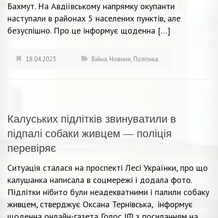
Бахмут. На Авдіївському напрямку окупанти
наступали в районах 5 населених пунктів, але
безуспішно. Про це інформує щоденна […]
18.04.2023
Війна
,
Новини
,
Політика
Калуських підлітків звинуватили в
підпалі собаки живцем — поліція
перевіряє
Ситуація сталася на проспекті Лесі Українки, про що
калушанка написала в соцмережі і додала фото.
Підлітки нібито були неадекватними і палили собаку
живцем, стверджує Оксана Тернівська, інформує
щоденна онлайн-газета Голос ІФ з посиланням на