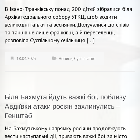
В Івано-Франківську понад 200 дітей зібралися біля
Архікатедрального собору УГКЦ, щоб водити
великодні гаївки та веснянки. Долучалися до співів
та танців не лише франківці, а й переселенці,
розповіла Суспільному очільниця […]
18.04.2023
Новини
,
Суспільство
Біля Бахмута йдуть важкі бої, поблизу
Авдіївки атаки росіян захлинулись –
Генштаб
На Бахмутському напрямку росіяни продовжують
вести наступальні дії, тривають важкі бої за місто