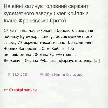
На війні загинув головний сержант
кулеметного взводу Олег Койляк з
Івано-Франківська (фото)
17 квітня під час виконання бойового завдання
поблизу Вугледара загинув боєць кулеметного
взводу 72 окремої механізованої бригади імені
Чорних Запорожців Олег Койляк. Про
це повідомила 20-річна кулеметниця з
Верховини Оксана Рубаняк, інформує щоденна […]
18.04.2023
Війна
,
Новини
,
Суспільство
Старіші записи
Навігація
записів