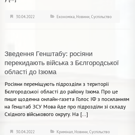
30.04.2022
Економіка
,
Новини
,
Суспільство
Зведення Генштабу: росіяни
перекидають війська з Бєлгородської
області до Ізюма
Росіяни переміщують підрозділи з території
Бєлгородської області до району Ізюма. Про це
пише щоденна онлайн-газета Голос ІФ з посиланням
на Генштаб ЗСУ Мова йде про підрозділи зі складу
Східного військового округу. На […]
30.04.2022
Кримінал
,
Новини
,
Суспільство