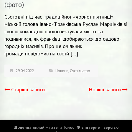
(фото)
Сьогодні під час традиційної «чорної п’ятниці»
міський голова Івано-Франківська Руслан Марцінків зі
своєю командою проінспектували місто та
подивилися, як франківці добираються до садово-
городніх масивів. Про це очільник
громади повідомив на своїй […]
29.04.2022
Новини
,
Суспільство
Старіші записи
Новіші записи
Навігація
записів
Щоденна онлай – газета Голос ІФ є інтернет версією