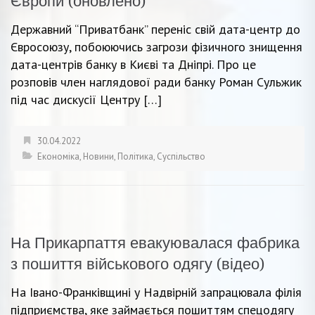
Європи (оновлено)
Державний “Приватбанк” переніс свій дата-центр до
Євросоюзу, побоюючись загрози фізичного знищення
дата-центрів банку в Києві та Дніпрі. Про це
розповів член наглядової ради банку Роман Сульжик
під час дискусії Центру […]
30.04.2022
Економіка
,
Новини
,
Політика
,
Суспільство
На Прикарпаття евакуювалася фабрика
з пошиття військового одягу (відео)
На Івано-Франківщині у Надвірній запрацювала філія
підприємства, яке займається пошиттям спецодягу