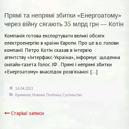
Прямі та непрямі збитки «Енергоатому»
через війну сягають 35 млрд грн — Котін
Компанія готова експортувати великі обсяги
електроенергію в країни Європи. Про це в.о. голови
компанії Петро Котін сказав в інтерв’ю
агентству «Інтерфакс-Україна», інформує щоденна
онлайн-газета Голос ІФ . Прямі і непрямі збитки
«Енергоатому» внаслідок розв’язаної […]
16.04.2022
Кримінал
,
Новини
,
Політика
,
Суспільство
Старіші записи
Навігація