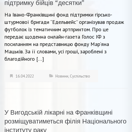
підтримку бійців “десятки”
На Івано-Франківщині фонд підтримки гірсько-
штурмової бригади “Едельвейс” організував продаж
футболок із тематичним артпринтом. Про це
передає щоденна онлайн-газета Голос ІФ з
посиланням на представницю фонду Мар‘яна
Мацьків. За її словами, усі гроші, зароблені з
благодійного […]
16.04.2022
Новини
,
Суспільство
У Вигодській лікарні на Франківщині
розміщуватиметься філія Національного
інституту раку