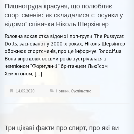
Пишногруда красуня, що полюбляє
спортсменів: як складалися стосунки у
відомої співачки Ніколь Шерзінгер
Головна вокалістка відомої поп-групи The Pussycat
Dolls, заснованої у 2000-х роках, Ніколь Шерзінгер
обожнює спортсменів, про це інформує Голос.if.ua.
Вона впродовж восьми років зустрічалася з
чемпіоном “Формули-1” британцем Льюїсом
Хемілтоном, […]
14.05.2020
Новини
,
Суспільство
Три цікаві факти про спирт, про які ви