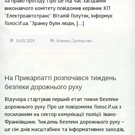
за право проїзду. Про це під час засідання
виконавчого комітету повідомив керівник КП
“Електроавтотранс” Віталій Голутяк, інформує
Голос.if.ua. “Зранку були люди, […]
14.05.2020
Новини
,
Суспільство
На Прикарпатті розпочався тиждень
безпеки дорожнього руху
Відучора стартував перший етап тижня безпеки
дорожнього руху. Про це повідомляє Голос.if.ua з
посиланням на сектор комунікації поліції Івано-
Франківщини. Тиждень безпеки дорожнього руху –
це сім днів масштабних та інформативних заходів,