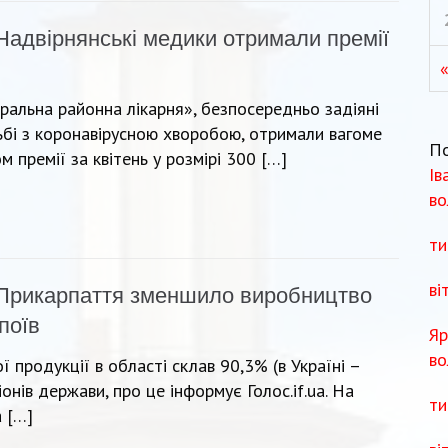
Надвірнянські медики отримали премії
«
альна районна лікарня», безпосередньо задіяні
бі з коронавірусною хворобою, отримали вагоме
П
 премії за квітень у розмірі 300 […]
Ів
во
ти
ві
Прикарпаття зменшило виробництво
поїв
Яр
во
ї продукції в області склав 90,3% (в Україні –
онів держави, про це інформує Голос.if.ua. На
ти
 […]