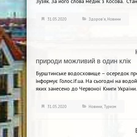
Зузяк. За його слова медик з Косова. “Ста
31.05.2020
Здоров'я
,
Новини
природи можливий в один клік
Бурштинське водосховище – осередок про
інформує Голос.if.ua. На сьогодні на водой
яких занесено до Червоної Книги України.
31.05.2020
Новини
,
Туризм