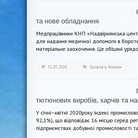
та нове обладнання
Медпрацівники КНП «Надвірнянська центр
для надання медичної допомоги в бороть
матеріальне заохочення. Це обіцяні урядом
31.05.2020
Здоров'я
,
Новини
тютюнових виробів, харчів та на
У січні–квітні 2020року індекс промислово
92,1%), що відповідає 16 місцю серед регі
підприємствах добувної промисловості та