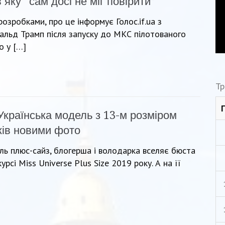
в яку “сам досі не міг повірити”
зробками, про це інформує Голос.if.ua з
льд Трамп після запуску до МКС пілотованого
о у […]
Тр
Українська модель з 13-м розміром
ків новими фото
ль плюс-сайз, блогерша і володарка вселяє бюста
урсі Miss Universe Plus Size 2019 року. А на її