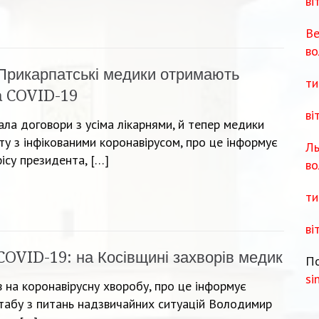
ві
Ве
во
Прикарпатські медики отримають
ти
а COVID-19
ві
ла договори з усіма лікарнями, й тепер медики
у з інфікованими коронавірусом, про це інформує
Ль
ісу президента, […]
во
ти
ві
COVID-19: на Косівщині захворів медик
По
si
 на коронавірусну хворобу, про це інформує
 штабу з питань надзвичайних ситуацій Володимир