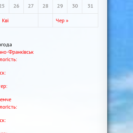
25
26
27
28
29
30
31
 Кві
Чер »
огода
ано-Франківськ
логість:
ск:
тер:
емче
логість:
ск: