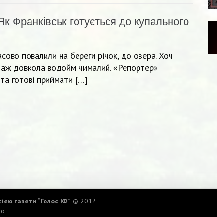
Як Франківськ готується до купального
сово повалили на береги річок, до озера. Хоч
отаж довкола водойм чималий. «Репортер»
ста готові приймати […]
ією газети “Голос ІФ”
© 2012
ло