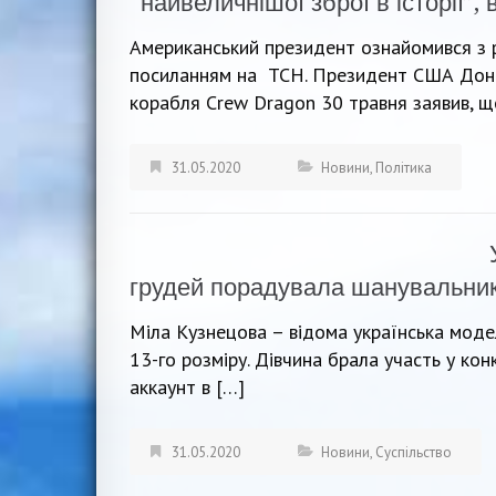
“найвеличнішої зброї в історії”, 
Американський президент ознайомився з ро
посиланням на ТСН. Президент США Дона
корабля Crew Dragon 30 травня заявив, щ
31.05.2020
Новини
,
Політика
грудей порадувала шанувальни
Міла Кузнецова – відома українська моде
13-го розміру. Дівчина брала участь у конк
аккаунт в […]
31.05.2020
Новини
,
Суспільство