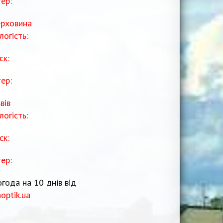
тер:
рховина
логість:
ск:
тер:
вів
логість:
ск:
тер:
года на 10 днів від
noptik.ua