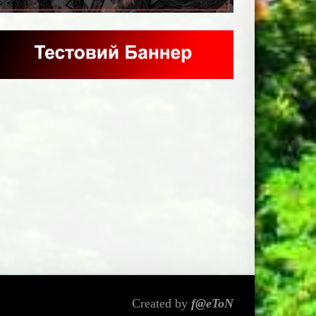
Created by
f@eToN