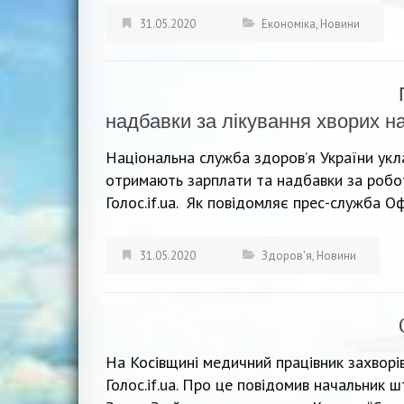
31.05.2020
Економіка
,
Новини
надбавки за лікування хворих н
Національна служба здоров’я України укла
отримають зарплати та надбавки за робот
Голос.if.ua. Як повідомляє прес-служба Оф
31.05.2020
Здоров'я
,
Новини
На Косівщині медичний працівник захворів
Голос.if.ua. Про це повідомив начальник