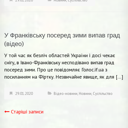
29.01.2020
Новини
,
Суспільство
У Франківську посеред зими випав град
(відео)
У той час як безліч областей України і досі чекає
снігу, в Івано-Франківську несподівано випав град
посеред зими. Про це повідомляє Голос.if.uа з
посиланням на Фіртку. Незвичайне явище, як для […]
29.01.2020
Відео-новини
,
Новини
,
Суспільство
Старіші записи
Навігація