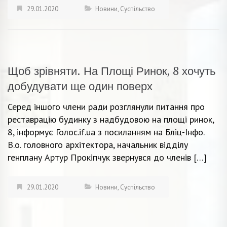
29.01.2020
Новини
,
Суспільство
Щоб зрівняти. На Площі Ринок, 8 хочуть
добудувати ще один поверх
Серед іншого члени ради розглянули питання про
реставрацію будинку з надбудовою на площі ринок,
8, інформує Голос.if.ua з посиланням на Бліц-Інфо.
В.о. головного архітектора, начальник відділу
генплану Артур Прокіпчук звернувся до членів […]
29.01.2020
Новини
,
Суспільство