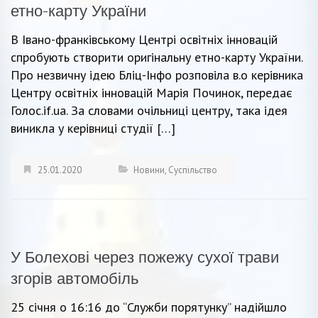
етно-карту України
В Івано-франківському Центрі освітніх інновацій
спробують створити оригінальну етно-карту України.
Про незвичну ідею Бліц-Інфо розповіла в.о керівника
Центру освітніх інновацій Марія Починок, передає
Голос.if.ua. За словами очільниці центру, така ідея
виникла у керівниці студії […]
25.01.2020
Новини
,
Суспільство
У Болехові через пожежу сухої трави
згорів автомобіль
25 січня о 16:16 до “Служби порятунку” надійшло