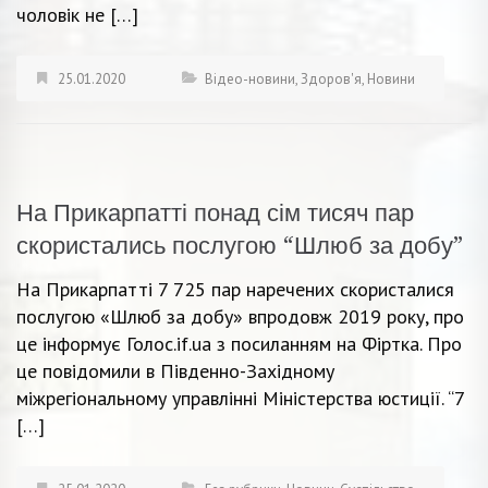
чоловік не […]
25.01.2020
Відео-новини
,
Здоров'я
,
Новини
На Прикарпатті понад сім тисяч пар
скористались послугою “Шлюб за добу”
На Прикарпатті 7 725 пар наречених скористалися
послугою «Шлюб за добу» впродовж 2019 року, про
це інформує Голос.if.ua з посиланням на Фіртка. Про
це повідомили в Південно-Західному
міжрегіональному управлінні Міністерства юстиції. “7
[…]