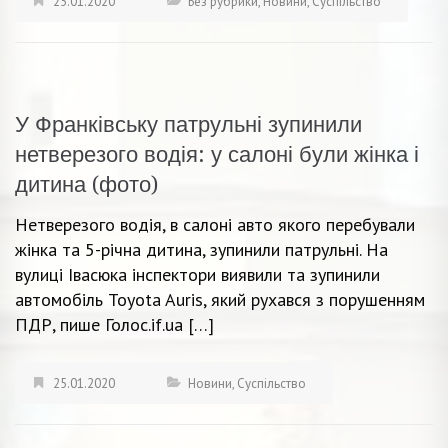
25.01.2020
Без рубрики
,
Новини
,
Суспільство
У Франківську патрульні зупинили
нетверезого водія: у салоні були жінка і
дитина (фото)
Нетверезого водія, в салоні авто якого перебували
жінка та 5-річна дитина, зупинили патрульні. На
вулиці Івасюка інспектори виявили та зупинили
автомобіль Toyota Auris, який рухався з порушенням
ПДР, пише Голос.if.ua […]
25.01.2020
Новини
,
Суспільство