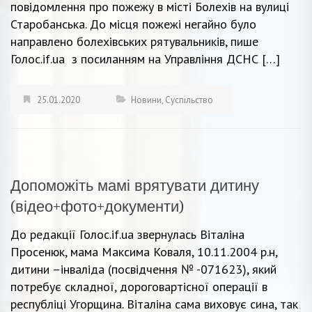
повідомлення про пожежу в місті Болехів на вулиці
Старобанська. До місця пожежі негайно було
направлено болехівських рятувальників, пише
Голос.if.ua з посиланням на Управління ДСНС […]
25.01.2020
Новини
,
Суспільство
Допоможіть мамі врятувати дитину
(відео+фото+документи)
До редакції Голос.if.ua звернулась Віталіна
Просенюк, мама Максима Коваля, 10.11.2004 р.н,
дитини –інваліда (посвідчення № -071623), який
потребує складної, дороговартісної операції в
республіці Угорщина. Віталіна сама виховує сина, так