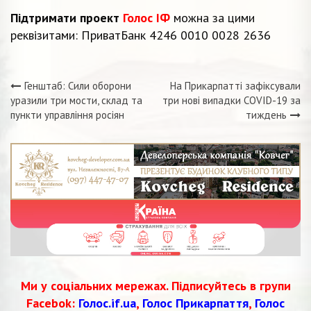
Підтримати проект
Голос ІФ
можна за цими
реквізитами: ПриватБанк 4246 0010 0028 2636
Генштаб: Сили оборони
На Прикарпатті зафіксували
Навігація
уразили три мости, склад та
три нові випадки COVID-19 за
пункти управління росіян
тиждень
записів
Ми у соціальних мережах. Підписуйтесь в групи
Facebok:
Голос.if.ua
,
Голос Прикарпаття
,
Голос