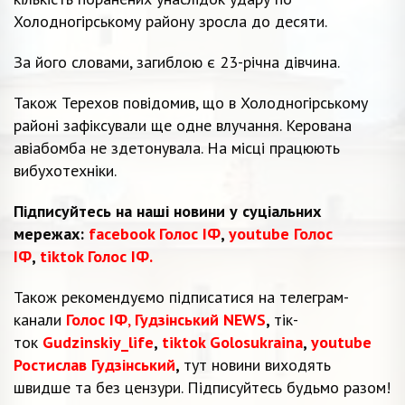
Холодногірському району зросла до десяти.
За його словами, загиблою є 23-річна дівчина.
Також Терехов повідомив, що в Холодногірському
районі зафіксували ще одне влучання. Керована
авіабомба не здетонувала. На місці працюють
вибухотехніки.
Підписуйтесь на наші новини у суціальних
мережах:
facebook Голос ІФ
,
youtube Голос
ІФ
,
tiktok Голос ІФ.
Також рекомендуємо підписатися на телеграм-
канали
Голос ІФ
,
Гудзінський NEWS
,
тік-
ток
Gudzinskiy_life
,
tiktok Golosukraina
,
youtube
Ростислав Гудзінський
,
тут новини виходять
швидше та без цензури. Підписуйтесь будьмо разом!