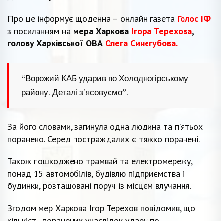
Про це інформує щоденна – онлайн газета
Голос ІФ
з посиланням на
мера Харкова
Ігора Терехова
,
голову Харківської ОВА
Олега Синєгубова.
“Ворожий КАБ ударив по Холодногірському
району. Деталі зʼясовуємо”.
За його словами, загинула одна людина та пʼятьох
поранено. Серед постраждалих є тяжко поранені.
Також пошкоджено трамвай та електромережу,
понад 15 автомобілів, будівлю підприємства і
будинки, розташовані поруч із місцем влучання.
Згодом мер Харкова Ігор Терехов повідомив, що
кількість поранених унаслідок удару по