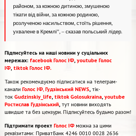
районом, за кожною дитиною, змушеною
тікати від війни, за кожною родиною,
розлученою насильством, стоїть рішення,
ухвалене в Кремлі”, – сказав польський лідер.
Підписуйтесь на наші новини у суціальних
мережах:
facebook Голос ІФ
,
youtube Голос
ІФ
,
tiktok Голос ІФ.
Також рекомендуємо підписатися на телеграм-
канали
Голос ІФ
,
Гудзінський NEWS
,
тік-
ток
Gudzinskiy_life
,
tiktok Golosukraina
,
youtube
Ростислав Гудзінський
,
тут новини виходять
швидше та без цензури. Підписуйтесь будьмо разом!
Підтримати проект
Голос ІФ
можна за цими
реквізитами: ПриватБанк 4246 0010 0028 2636