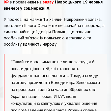
ІФ
з посиланням на
заяву
Навроцького 19 червня
ввечері у соцмережі Х.
У промові на майже 13 хвилин Навроцький заявив,
що орден Білого Орла – це не звичайна нагорода, а
символ найвищої довіри Польщі, що означає
особливий зв’язок із польською державою та
особливу вдячність народу.
“Такий символ вимагає не лише заслуг, а й
поваги до цінностей, які становлять
фундамент нашої спільноти… Тому, з огляду
на згоду президента Володимира Зеленського
на присвоєння одній із частин Збройних сил
України назви “Героїв УПА”, після
консультацій із капітулою я ухвалив рішення
про позбавлення президента України ордена