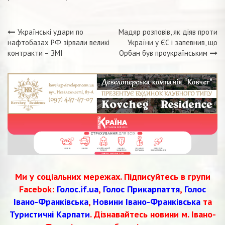
Українські удари по
Мадяр розповів, як діяв проти
Навігація
нафтобазах РФ зірвали великі
України у ЄС і запевнив, що
контракти – ЗМІ
Орбан був проукраїнським
записів
Ми у соціальних мережах. Підписуйтесь в групи
Facebok:
Голос.if.ua
,
Голос Прикарпаття
,
Голос
Івано-Франківська
,
Новини Івано-Франківська
та
Туристичні Карпати
. Дізнавайтесь новини м. Івано-