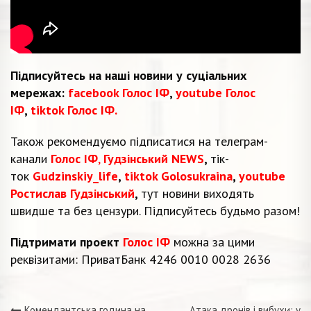
Підписуйтесь на наші новини у суціальних
мережах:
facebook Голос ІФ
,
youtube Голос
ІФ
,
tiktok Голос ІФ.
Також рекомендуємо підписатися на телеграм-
канали
Голос ІФ
,
Гудзінський NEWS
,
тік-
ток
Gudzinskiy_life
,
tiktok Golosukraina
,
youtube
Ростислав Гудзінський
,
тут новини виходять
швидше та без цензури. Підписуйтесь будьмо разом!
Підтримати проект
Голос ІФ
можна за цими
реквізитами: ПриватБанк 4246 0010 0028 2636
Комендантська година на
Атака дронів і вибухи: у