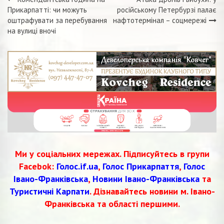
Навігація
Прикарпатті: чи можуть
російському Петербурзі палає
оштрафувати за перебування
нафтотермінал – соцмережі
записів
на вулиці вночі
Ми у соціальних мережах. Підписуйтесь в групи
Facebok:
Голос.if.ua
,
Голос Прикарпаття
,
Голос
Івано-Франківська
,
Новини Івано-Франківська
та
Туристичні Карпати
. Дізнавайтесь новини м. Івано-
Франківська та області першими.