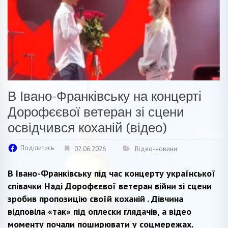
В Івано-Франківську на концерті
Дорофєєвої ветеран зі сцени
освідчився коханій (відео)
Поділитись
02.06.2026
Відео-новини
В Івано-Франківську під час концерту української
співачки Наді Дорофєєвої ветеран війни зі сцени
зробив пропозицію своїй коханій . Дівчина
відповіла «так» під оплески глядачів, а відео
моменту почали поширювати у соцмережах.