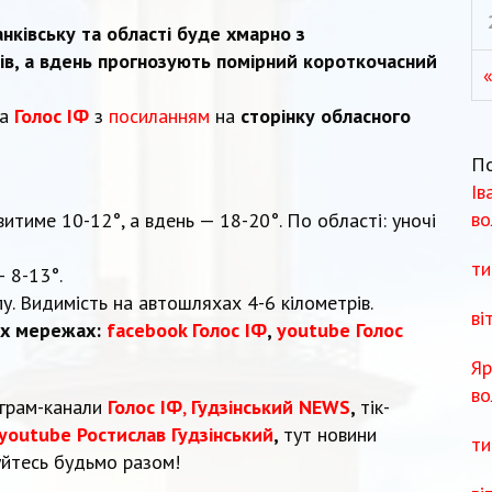
нківську та області буде хмарно з
дів, а вдень прогнозують помірний короткочасний
«
та
Голос ІФ
з
посиланням
на
сторінку обласного
П
Ів
во
витиме 10-12°, а вдень — 18-20°. По області: уночі
ти
— 8-13°.
у. Видимість на автошляхах 4-6 кілометрів.
ві
их мережах:
facebook Голос ІФ
,
youtube Голос
Яр
во
еграм-канали
Голос ІФ
,
Гудзінський NEWS
,
тік-
youtube Ростислав Гудзінський
,
тут новини
ти
уйтесь будьмо разом!