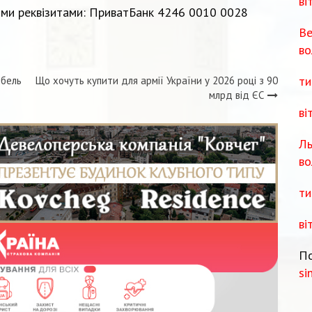
ві
ми реквізитами: ПриватБанк 4246 0010 0028
Ве
во
ти
ибель
Що хочуть купити для армії України у 2026 році з 90
млрд від ЄС
ві
Ль
во
ти
ві
По
si