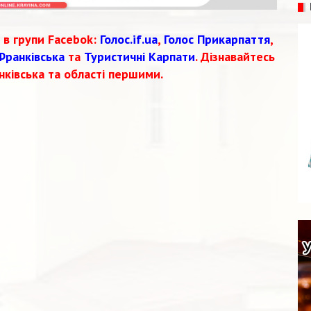
 в групи Facebok:
Голос.if.ua
,
Голос Прикарпаття
,
Франківська
та
Туристичні Карпати
. Дізнавайтесь
нківська та області першими.