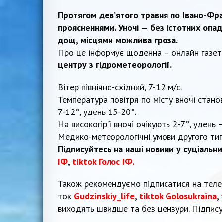
Протягом дев’ятого травня по Івано-Фра
проясненнями. Уночі — без істотних опа
дощ, місцями можлива гроза.
Про це інформує щоденна – онлайн газе
центру з гідрометеорології.
Вітер північно-східний, 7-12 м/с.
Температура повітря по місту вночі стано
7-12°, удень 15-20°.
На високогір’ї вночі очікують 2-7°, удень 
Медико-метеорологічні умови другого тип
Підписуйтесь на наші новини у суціальн
ІФ
,
tiktok Голос ІФ.
Також рекомендуємо підписатися на тел
ток
Gudzinskiy_life
,
tiktok Golosukraina
,
виходять швидше та без цензури. Підпис