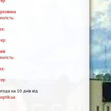
тер:
рховина
логість:
ск:
тер:
вів
логість:
ск:
тер:
года на 10 днів від
noptik.ua