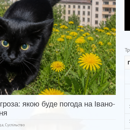
Тр
роза: якою буде погода на Івано-
ня
да
,
Суспільство