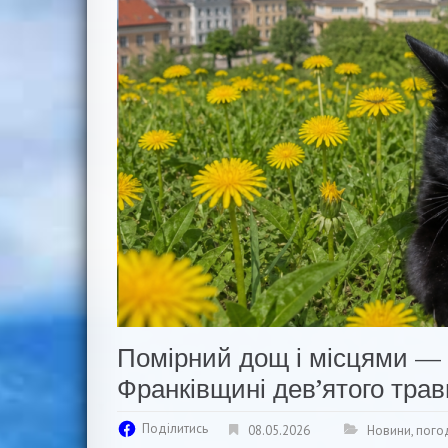
Помірний дощ і місцями — г
Франківщині дев’ятого трав
Поділитись
08.05.2026
Новини
,
пого