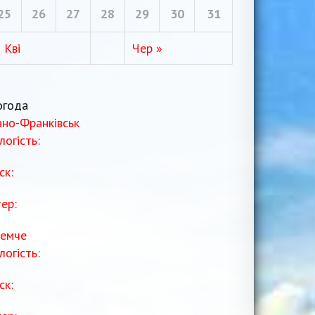
25
26
27
28
29
30
31
 Кві
Чер »
огода
ано-Франківськ
логість:
ск:
тер:
емче
логість:
ск: