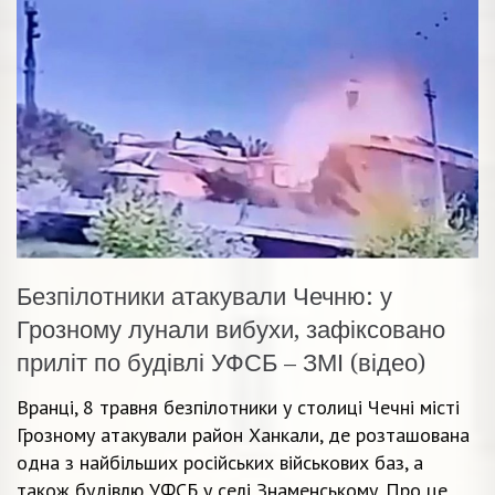
Безпілотники атакували Чечню: у
Грозному лунали вибухи, зафіксовано
приліт по будівлі УФСБ – ЗМІ (відео)
Вранці, 8 травня безпілотники у столиці Чечні місті
Грозному атакували район Ханкали, де розташована
одна з найбільших російських військових баз, а
також будівлю УФСБ у селі Знаменському. Про це