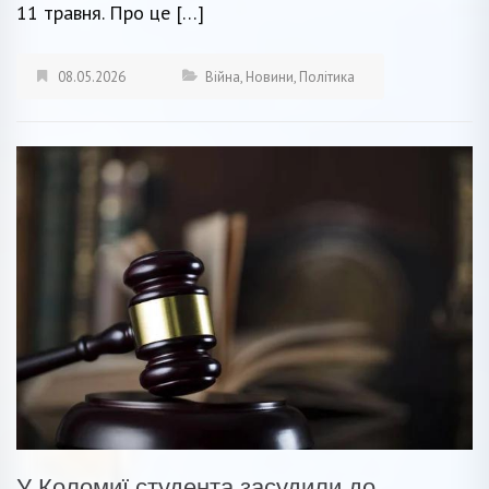
11 травня. Про це […]
08.05.2026
Війна
,
Новини
,
Політика
У Коломиї студента засудили до