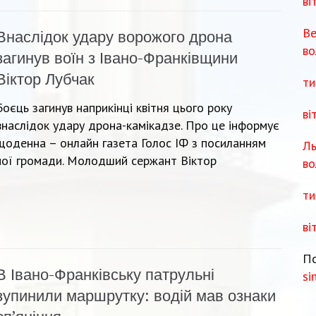
ві
Ве
Внаслідок удару ворожого дрона
во
загинув воїн з Івано-Франківщини
Віктор Лубчак
ти
Боєць загинув наприкінці квітня цього року
ві
внаслідок удару дрона-камікадзе. Про це інформує
щоденна – онлайн газета Голос ІФ з посиланням
Ль
ьної громади. Молодший сержант Віктор
во
ти
ві
По
В Івано-Франківську патрульні
si
зупинили маршрутку: водій мав ознаки