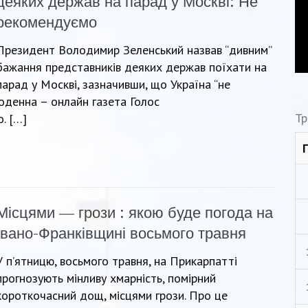
деяких держав на парад у Москві: Не
рекомендуємо
Президент Володимир Зеленський назвав “дивним”
бажання представників деяких держав поїхати на
парад у Москві, зазначивши, що Україна “не
щоденна – онлайн газета Голос
Тр
. […]
Місцями — грози : якою буде погода на
Івано-Франківщині восьмого травня
У п’ятницю, восьмого травня, на Прикарпатті
прогнозують мінливу хмарність, помірний
короткочасний дощ, місцями грози. Про це