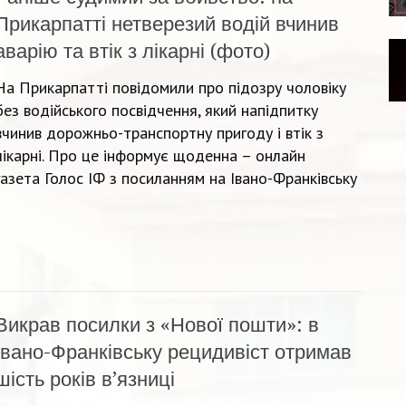
Прикарпатті нетверезий водій вчинив
аварію та втік з лікарні (фото)
На Прикарпатті повідомили про підозру чоловіку
без водійського посвідчення, який напідпитку
вчинив дорожньо-транспортну пригоду і втік з
лікарні. Про це інформує щоденна – онлайн
газета Голос ІФ з посиланням на Івано-Франківську
Викрав посилки з «Нової пошти»: в
Івано-Франківську рецидивіст отримав
шість років в’язниці