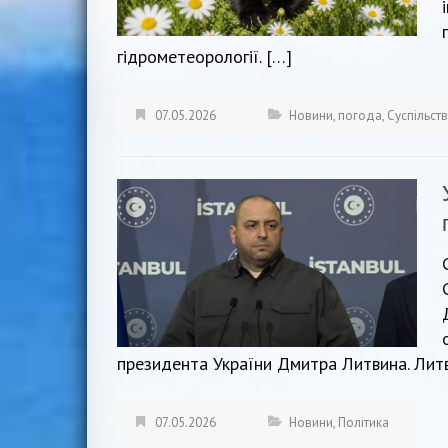
гідрометеорології. […]
07.05.2026
Новини
,
погода
,
Суспільст
президента України Дмитра Литвина. Литв
07.05.2026
Новини
,
Політика