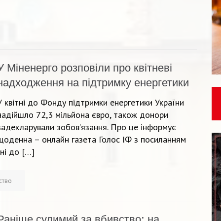
У Міненерго розповіли про квітневі
надходження на підтримку енергетики
У квітні до Фонду підтримки енергетики України
надійшло 72,3 мільйона євро, також донори
задекларували зобов’язання. Про це інформує
щоденна – онлайн газета Голос ІФ з посиланням
ні до […]
ство
Раніше судимий за вбивство: на