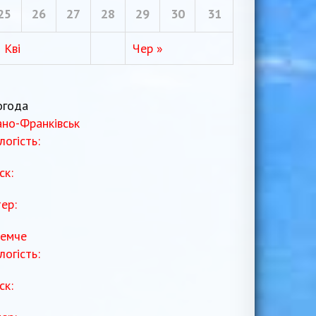
25
26
27
28
29
30
31
 Кві
Чер »
огода
ано-Франківськ
логість:
ск:
тер:
емче
логість:
ск: