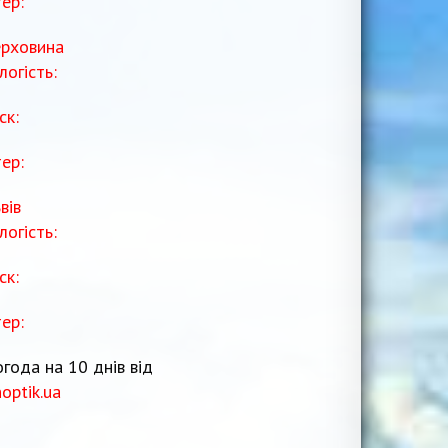
тер:
рховина
логість:
ск:
тер:
вів
логість:
ск:
тер:
года на 10 днів від
noptik.ua