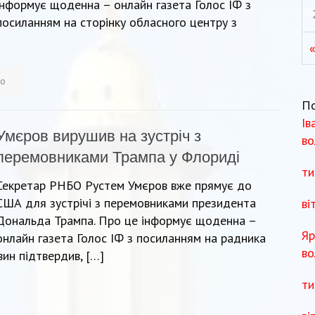
інформує щоденна – онлайн газета Голос ІФ з
посиланням на сторінку обласного центру з
«
во
П
Ів
Умєров вирушив на зустріч з
во
перемовниками Трампа у Флориді
ти
Секретар РНБО Рустем Умєров вже прямує до
США для зустрічі з перемовниками президента
ві
Дональда Трампа. Про це інформує щоденна –
Яр
онлайн газета Голос ІФ з посиланням на радника
во
ин підтвердив, […]
ти