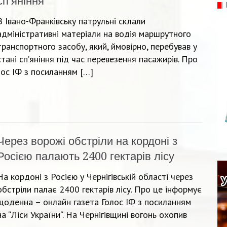
сп’яніння
В Івано-Франківську патрульні склали
адміністративні матеріали на водія маршрутного
транспортного засобу, який, ймовірно, перебував у
стані сп’яніння під час перевезення пасажирів. Про
ос ІФ з посиланням […]
Через ворожі обстріли на кордоні з
Росією палають 2400 гектарів лісу
На кордоні з Росією у Чернігівській області через
обстріли палає 2400 гектарів лісу. Про це інформує
щоденна – онлайн газета Голос ІФ з посиланням
на “Ліси України“. На Чернігівщині вогонь охопив