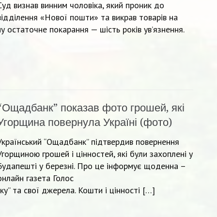
Суд визнав винним чоловіка, який проник до
відділення «Нової пошти» та викрав товарів на
му остаточне покарання — шість років ув’язнення.
“Ощадбанк” показав фото грошей, які
Угорщина повернула Україні (фото)
Український “Ощадбанк” підтвердив повернення
Угорщиною грошей і цінностей, які були захоплені у
Будапешті у березні. Про це інформує щоденна –
онлайн газета Голос
” та свої джерела. Кошти і цінності […]