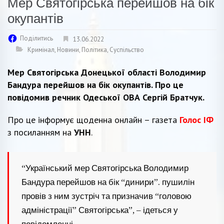
Мер Святогірська перейшов на бік
окупантів
Поділитись
13.06.2022
Кримінал
,
Новини
,
Політика
,
Суспільство
Мер Святогірська Донецької області Володимир
Бандура перейшов на бік окупантів. Про це
повідомив речник Одеської ОВА Сергій Братчук.
Про це інформує щоденна онлайн – газета
Голос ІФ
з посиланням на
УНН
.
“Український мер Святогірська Володимир
Бандура перейшов на бік “динири”. пушилін
провів з ним зустріч та призначив “головою
адміністрації” Святогірська”, – ідеться у
повідомленні.