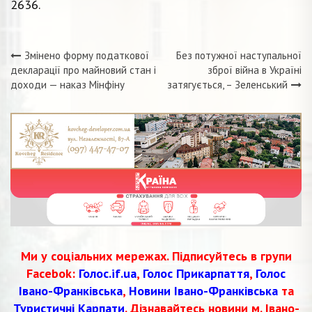
2636.
Змінено форму податкової
Без потужної наступальної
Навігація
декларації про майновий стан і
зброї війна в Україні
доходи — наказ Мінфіну
затягується, – Зеленський
записів
Ми у соціальних мережах. Підписуйтесь в групи
Facebok:
Голос.if.ua
,
Голос Прикарпаття
,
Голос
Івано-Франківська
,
Новини Івано-Франківська
та
Туристичні Карпати
. Дізнавайтесь новини м. Івано-