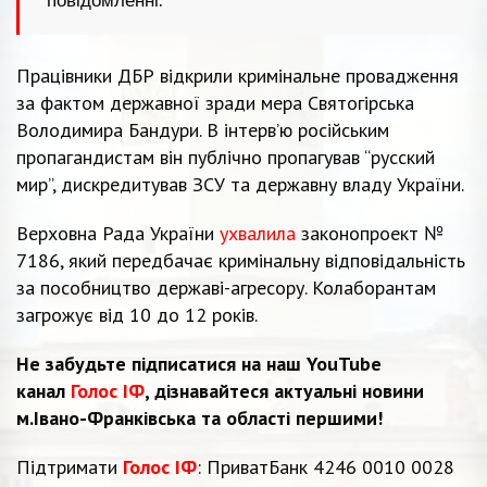
Працівники ДБР відкрили кримінальне провадження
за фактом державної зради мера Святогірська
Володимира Бандури. В інтерв’ю російським
пропагандистам він публічно пропагував “русский
мир”, дискредитував ЗСУ та державну владу України.
Верховна Рада України
ухвалила
законопроект №
7186, який передбачає кримінальну відповідальність
за пособництво державі-агресору. Колаборантам
загрожує від 10 до 12 років.
Не забудьте підписатися на наш YouTube
канал
Голос ІФ
, дізнавайтеся актуальні новини
м.Івано-Франківська та області першими!
Підтримати
Голос ІФ
: ПриватБанк 4246 0010 0028