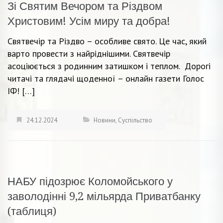
Зі Святим Вечором та Різдвом
Христовим! Усім миру та добра!
Святвечір та Різдво – особливе свято. Це час, який
варто провести з найріднішими. Святвечір
асоціюється з родинним затишком і теплом. Дорогі
читачі та глядачі щоденної – онлайн газети Голос
ІФ! […]
24.12.2024
Новини
,
Суспільство
НАБУ підозрює Коломойського у
заволодінні 9,2 мільярда Приватбанку
(таблиця)