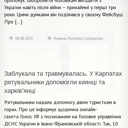
пропонує заборонити чоловікам виїздити з
України навіть після війни – принаймні у перші три
роки. Цими думками він поділився у своєму Фейсбуці.
Про […]
06.08.2023
Новини
,
Політика
,
Суспільство
Заблукала та травмувалась. У Карпатах
рятувальники допомогли киянці та
харків’янці
Рятувальники надали допомогу двом туристкам в
горах. Про це інформує щоденна онлайн-
газета Голос ІФ з посиланням на Головне управління
ДСНС України в Івано-Франківській області. Так, 10