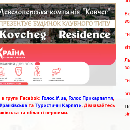
ві
Ве
во
ти
ві
Ль
во
ти
ві
 в групи Facebok:
Голос.if.ua
,
Голос Прикарпаття
,
Франківська
та
Туристичні Карпати
. Дізнавайтесь
По
нківська та області першими.
si