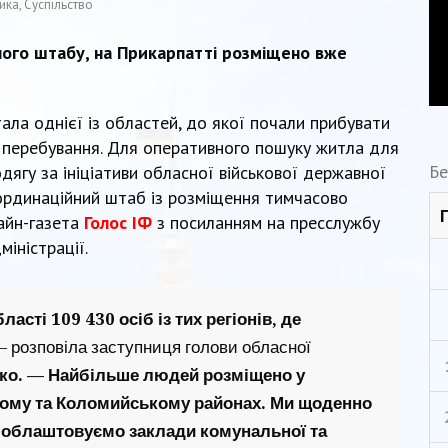
ика
,
Суспільство
ого штабу, на Прикарпатті розміщено вже
тала однієї із областей, до якої почали прибувати
я перебування. Для оперативного пошуку житла для
Бе
дягу за ініціативи обласної військової державної
оординаційний штаб із розміщення тимчасово
айн-газета
Голос ІФ
з посиланням на пресслужбу
міністрації
.
асті 109 430 осіб із тих регіонів, де
 розповіла заступниця голови обласної
ко. — Найбільше людей розміщено у
кому та Коломийському районах. Ми щоденно
, облаштовуємо заклади комунальної та