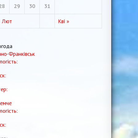
28
29
30
31
« Лют
Кві »
огода
ано-Франківськ
логість:
ск:
тер:
емче
логість:
ск: