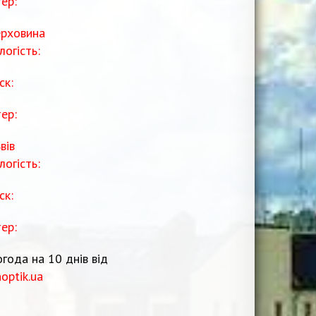
тер:
рховина
логість:
ск:
тер:
вів
логість:
ск:
тер:
года на 10 днів від
noptik.ua