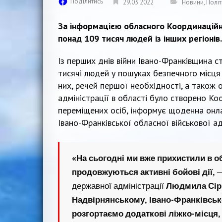
Поділитись
29.03.2022
Новини
,
Політ
За інформацією обласного Координаційн
понад 109 тисяч людей із інших регіонів.
Із перших днів війни Івано-Франківщина с
тисячі людей у пошуках безпечного місц
них, речей першої необхідності, а також о
адміністрації в області було створено К
переміщених осіб, інформує щоденна онл
Івано-Франківської обласної військової ад
«На сьогодні ми вже прихистили в обл
продовжуються активні бойові дії,
—
державної адміністрації
Людмила Сір
Надвірнянському, Івано-Франківсь
розгортаємо додаткові ліжко-місця