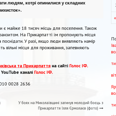
ати людям, котрі опинилися у складних
рихисток».
ми є майже 18 тисяч місць для поселення. Також
ранзитом. На Прикарпатті їм пропонують місця
П
 поснідати. У разі, якщо люди виявляють намір
Ів
ть вільні місця для проживання, запевняють
во
ти
нківська та Прикарпаття
на сайті
Голос ІФ.
а YouTube каналі
Голос ІФ.
ві
0010 0028 2636
Яр
во
х
У боях на Миколаївщині загинув молодий боєць з
ти
Прикарпаття Ілля Єрмолаєв (фото)