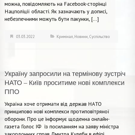
можна, повідомляють на Facebook-сторінці
Нацполіції області. Як зазначають у дописі,
небезпечними можуть бути пакунки, […]
03.03.2022
Кримінал
,
Новини
,
Суспільство
Україну запросили на термінову зустріч
НАТО – Київ проситиме нові комплекси
ППО
Україна хоче отримати від держав НАТО
принципово нові комплекси протиповітряної
оборони. Про це інформує щоденна онлайн-
газета Голос ІФ із посиланням на заяву міністра
закордонних справ Дмитра Кулеби в ефірі