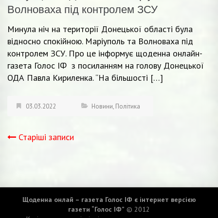
Волноваха під контролем ЗСУ
Минула ніч на території Донецької області була
відносно спокійною. Маріуполь та Волноваха під
контролем ЗСУ. Про це інформує щоденна онлайн-
газета Голос ІФ з посиланням на голову Донецької
ОДА Павла Кириленка. “На більшості […]
03.03.2022
Новини
,
Політика
Старіші записи
Навігація
записів
Щоденна онлай – газета Голос ІФ є інтернет версією
газети “Голос ІФ”
© 2012