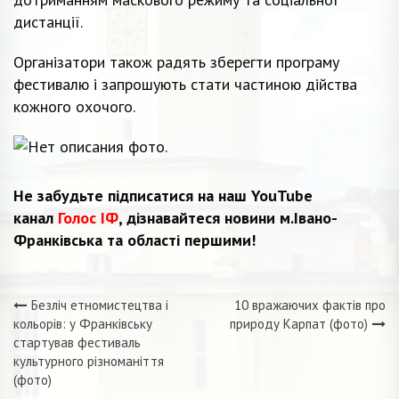
дистанції.
Організатори також радять зберегти програму
фестивалю і запрошують стати частиною дійства
кожного охочого.
Не забудьте підписатися на наш YouTube
канал
Голос ІФ
, дізнавайтеся новини м.Івано-
Франківська та області першими!
Безліч етномистецтва і
10 вражаючих фактів про
Навігація
кольорів: у Франківську
природу Карпат (фото)
стартував фестиваль
записів
культурного різноманіття
(фото)