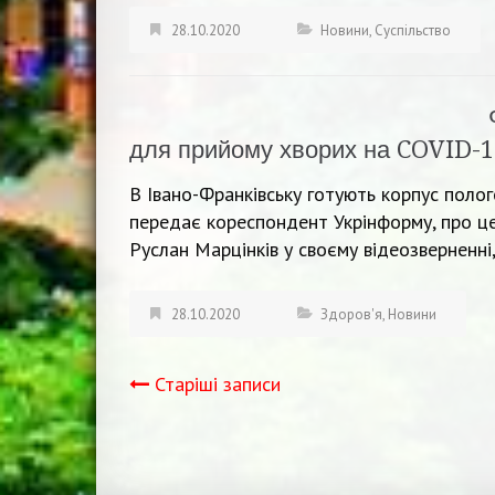
28.10.2020
Новини
,
Суспільство
для прийому хворих на COVID-1
В Івано-Франківську готують корпус поло
передає кореспондент Укрінформу, про це
Руслан Марцінків у своєму відеозверненні
28.10.2020
Здоров'я
,
Новини
Старіші записи
Навігація
записів