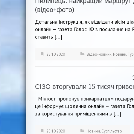
Пилипець: найкращий маршрут д
(відео+фото)
Детальна інструкція, як відвідати вісім ц
онлайн – газета Голос ІФ з посилання на 
ставить […]
28.10.2020
Відео-новини
,
Новини
,
Тур
СІЗО вторгували 15 тисяч гриве
Мін’юст пропонує прикарпатцям подарунк
це інформує щоденна онлайн – газета Голо
за користування приміщеннями з […]
28.10.2020
Новини
,
Суспільство