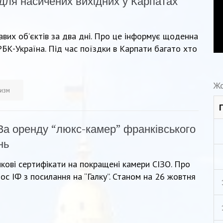
ля насичених вихідних у Карпатах
ікавих об’єктів за два дні. Про це інформує щоденна
РБК-Україна. Під час поїздки в Карпати багато хто
Жо
изм
За оренду “люкс-камер” франківського
нь
ові сертифікати на покращені камери СІЗО. Про
с ІФ з посилання на “Галку”. Станом на 26 жовтня