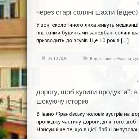
через старі соляні шахти (відео)
У зоні екологічного лиха живуть мешканці
під їхніми будинками занедбані соляні ш
призводить до зсувів. Ще 10 років […]
28.10.2020
Відео-новини
,
Новини
,
Сус
дорогу, щоб купити продукти”: в
шокуючу історію
В Івано-Франківську чоловік зустрів на до
проїжджу частину дороги, для того щоб п
Найсумніше те, що в цієї бабці ампутован