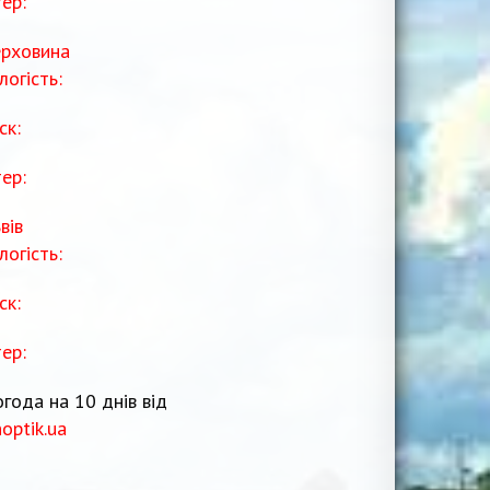
тер:
рховина
логість:
ск:
тер:
вів
логість:
ск:
тер:
года на 10 днів від
noptik.ua