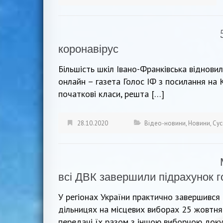
коронавірус
Більшість шкіл Івано-Франківська віднов
онлайн – газета Голос ІФ з посилання на К
початкові класи, решта […]
28.10.2020
Відео-новини
,
Новини
,
Сус
всі ДВК завершили підрахунок г
У регіонах України практично завершився 
дільницях на місцевих виборах 25 жовтня
передачі їх разом з іншою виборчою доку