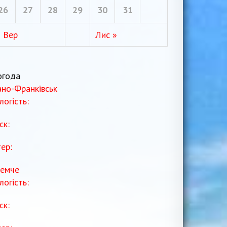
26
27
28
29
30
31
« Вер
Лис »
огода
ано-Франківськ
логість:
ск:
тер:
емче
логість:
ск: