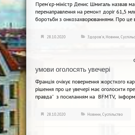
Прем’єр-міністр Денис Шмигаль назвав ма
перенаправлення на ремонт доріг 61,5 м
боротьби з онкозахворюваннями. Про це ві
28.10.2020
Здоров'я
,
Новини
,
Суспіль
умови оголосять увечері
Франція очікує повернення жорсткого кар
рішення про це увечері має оголосити пр
правда” з посиланням на BFMTV, інформу
28.10.2020
Новини
,
Суспільство