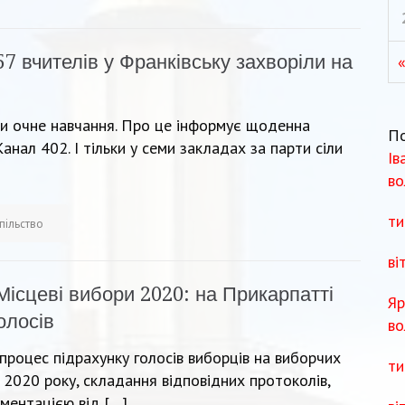
57 вчителів у Франківську захворіли на
или очне навчання. Про це інформує щоденна
П
анал 402. І тільки у семи закладах за парти сіли
Ів
во
ти
пільство
ві
Місцеві вибори 2020: на Прикарпатті
Яр
олосів
во
процес підрахунку голосів виборців на виборчих
ти
 2020 року, складання відповідних протоколів,
ментацією від […]