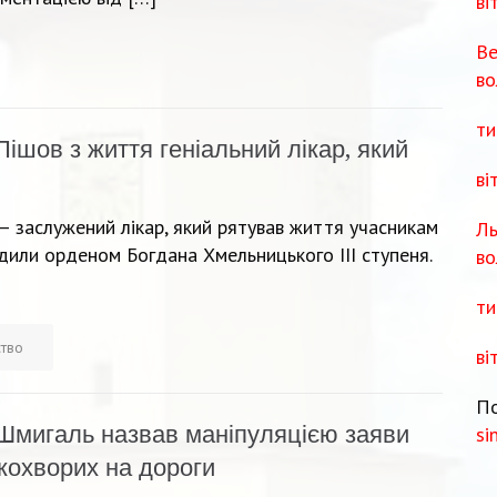
ві
Ве
во
ти
Пішов з життя геніальний лікар, який
ві
 заслужений лікар, який рятував життя учасникам
Ль
одили орденом Богдана Хмельницького III ступеня.
во
ти
ство
ві
По
Шмигаль назвав маніпуляцією заяви
si
кохворих на дороги