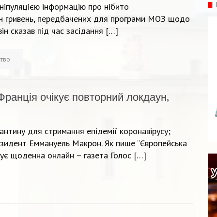
ніпуляцією інформацію про нібито
лн гривень, передбачених для програми МОЗ щодо
н сказав під час засідання […]
ство
Франція очікує повторний локдаун,
антину для стримання епідемії коронавірусу;
езидент Еммануель Макрон. Як пише “Європейська
є щоденна онлайн – газета Голос […]