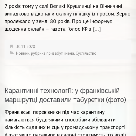
7 років тому у селі Великі Крушлинці на Вінничині
випадково відкопали скляну пляшку із просом. Зерно
пролежало у землі 80 років. Про це інформує
щоденна онлайн – газета Голос ІФ з […]
30.11.2020
Новини
,
рубрика призабуті імена
,
Суспільство
Карантинні технології: у франківській
маршрутці доставили табуретки (фото)
Франківські перевізники під час карантину
намагаються будь-якими способами збільшити
кількість сидячих місць у громадському транспорті.
Адже якщо пасажири в салоні стоятимуть, то водії