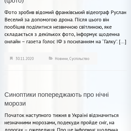
(фото)
Фото зробив відомий франківський відеограф Руслан
Веселий за допомогою дрона. Після цього він
пообіцяв поділитися незвичною світлиною, яке
складається з декількох фото, інформує щоденна
онлайн – газета Голос ІФ з посиланням на “Галку”. […]
30.11.2020
Новини
,
Суспільство
Синоптики попереджають про нічні
морози
Початок наступного тижня в Україні відзначиться
незначними морозами, подекуди пройде сніг, на
дорогах – ожеледиця. Про це інформує щоденна