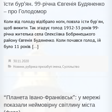
їсти бур’ян. 99-річна Євгенія Будяненко
– про Голодомор
Коли від голоду відібрало ноги, повзла їсти бур`ян,
щоб вижити. Так згадує голод 1932-33 років 99-
річна жителька села Олексіївка Бобринецького
району Євгенія Будяненко. Коли почався голод, їй
було 11 років. […]
30.11.2020
Новини
,
рубрика призабуті імена
,
Суспільство
“Планета Івано-Франківськ”: у мережі
показали неймовірну світлину міста