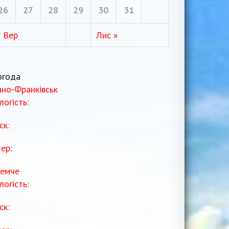
26
27
28
29
30
31
« Вер
Лис »
огода
ано-Франківськ
логість:
ск:
тер:
емче
логість:
ск: