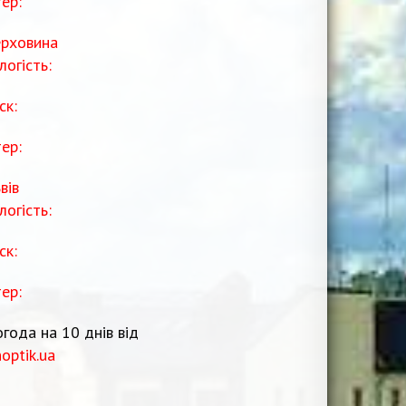
тер:
рховина
логість:
ск:
тер:
вів
логість:
ск:
тер:
года на 10 днів від
noptik.ua