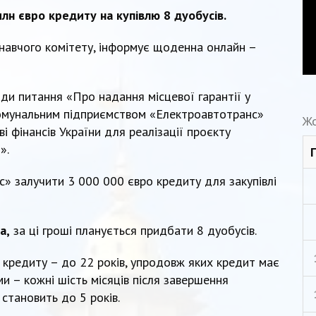
лн євро кредиту на купівлю 8 дуобусів.
онавчого комітету, інформує щоденна онлайн –
ади питання «Про надання місцевої гарантії у
омунальним підприємством «Електроавтотранс»
Жо
і фінансів України для реалізації проєкту
».
» залучити 3 000 000 євро кредиту для закупівлі
а,
за ці гроші планується придбати 8 дуобусів.
 кредиту – до 22 років, упродовж яких кредит має
и – кожні шість місяців після завершення
 становить до 5 років.