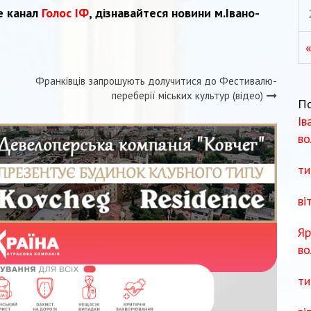
e канал
Голос ІФ
, дізнавайтеся новини м.Івано-
Франківців запрошують долучитися до Фестивалю-
переберії міських культур (відео)
П
Ів
во
ти
ві
Яр
во
ти