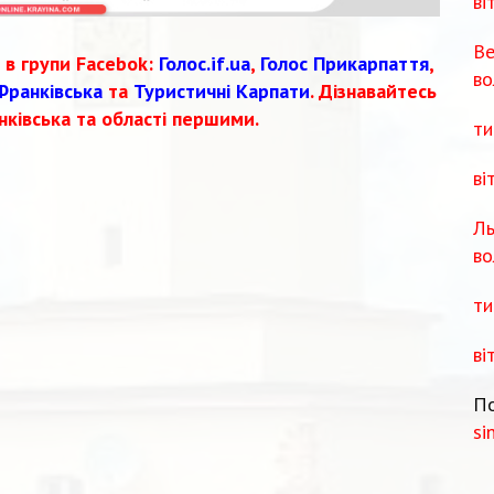
ві
Ве
 в групи Facebok:
Голос.if.ua
,
Голос Прикарпаття
,
во
Франківська
та
Туристичні Карпати
. Дізнавайтесь
нківська та області першими.
ти
ві
Ль
во
ти
ві
По
si