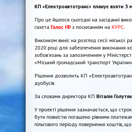
КП «Електроавтотранс» планує взяти 3 м
Про це йшлося сьогодні на засіданні вик
газета
Голос ІФ
з посиланням на
КУРС
.
Виконком виніс на розгляд сесії міської р
2020 році для забезпечення виконання к
зобов’язань за запозиченням у Міністерств
«Міський громадський транспорт України»
Рішення дозволить КП «Електроавтотранс
дуобусів.
За словами директора КП
Віталія Голутяк
У проекті рішення зазначається, що строк
бути повністю погашено рівними платежам
пільгового періоду повернення коштів, що