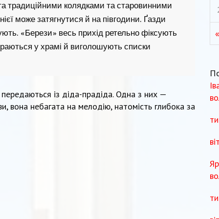
а традиційними колядками та старовинними
ієї може затягнутися й на півгодини. Ґазди
«
ують. «Берези» весь прихід ретельно фіксують
ираються у храмі й виголошують списки
П
Ів
 передаються із діда-прадіда. Одна з них —
во
піви, вона небагата на мелодію, натомість глибока за
ти
ві
Яр
во
ти