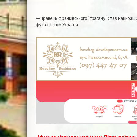
Гравець франківського “Урагану” став найкращ
Навігація
футзалістом України
записів