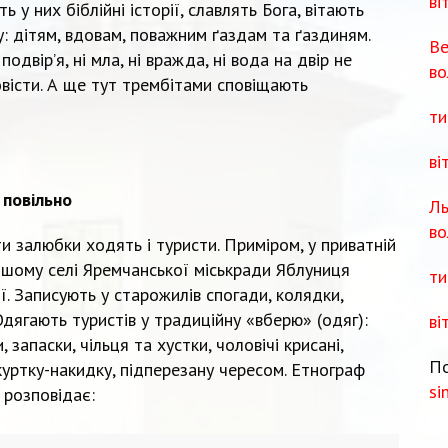
ві
 у них біблійні історії, славлять Бога, вітають
: дітям, вдовам, поважним ґаздам та ґаздиням.
Ве
одвір’я, ні мла, ні вражда, ні вода на двір не
во
овісти. А ще тут трембітами сповіщають
ти
ві
 повільно
Ль
во
 залюбки ходять і туристи. Приміром, у приватній
ішому селі Яремчанської міськради Яблуниця
ти
ї. Записують у старожилів спогади, колядки,
Одягають туристів у традиційну «вберю» (одяг):
ві
, запаски, чільця та хустки, чоловічі крисані,
По
куртку-накидку, підперезану чересом. Етнограф
si
розповідає: