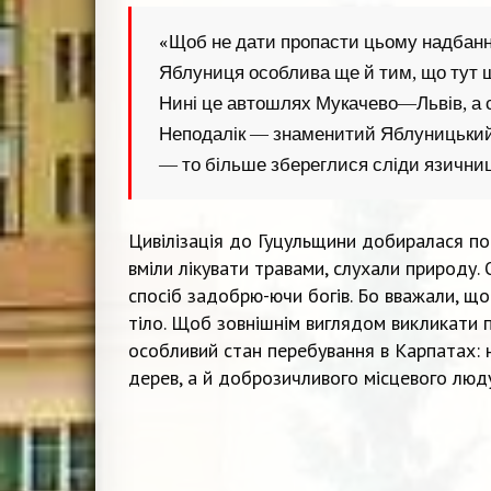
«Щоб не дати пропасти цьому надбанню
Яблуниця особлива ще й тим, що тут ще
Нині це автошлях Мукачево—Львів, а 
Неподалік — знаменитий Яблуницький 
— то більше збереглися сліди язични
Цивілізація до Гуцульщини добиралася по
вміли лікувати травами, слухали природу.
спосіб задобрю-ючи богів. Бо вважали, що
тіло. Щоб зовнішнім виглядом викликати 
особливий стан перебування в Карпатах: 
дерев, а й доброзичливого місцевого люду