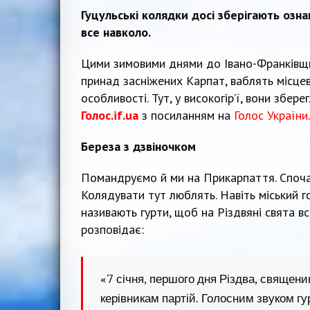
Гуцульські колядки досі зберігають озн
все навколо.
Цими зимовими днями до Івано-Франківщин
принад засніжених Карпат, ваблять місцеві
особливості. Тут, у високогір’ї, вони збере
Голос.if.ua
з посиланням на
Голос України
.
Береза з дзвіночком
Помандруємо й ми на Прикарпаття. Спочат
Колядувати тут люблять. Навіть міський 
називають гурти, щоб на Різдвяні свята вс
розповідає:
«7 січня, першого дня Різдва, священи
керівникам партій. Голосним звуком гу