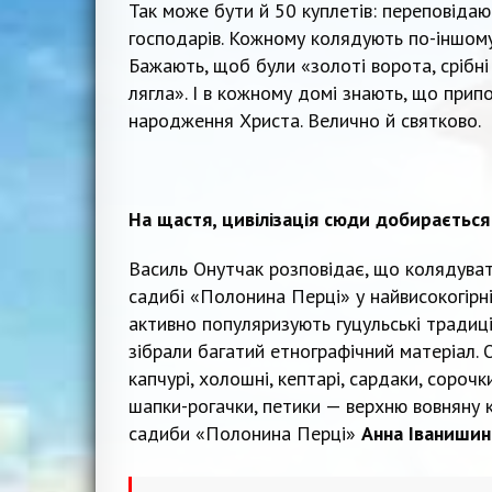
Так може бути й 50 куплетів: переповідають
господарів. Кожному колядують по-іншому
Бажають, щоб були «золоті ворота, срібні п
лягла». І в кожному домі знають, що прип
народження Христа. Велично й святково.
На щастя, цивілізація сюди добирається
Василь Онутчак розповідає, що колядувати
садибі «Полонина Перці» у найвисокогірн
активно популяризують гуцульські традиці
зібрали багатий етнографічний матеріал. 
капчурі, холошні, кептарі, сардаки, сорочки
шапки-рогачки, петики — верхню вовняну 
садиби «Полонина Перці»
Анна Іванишин