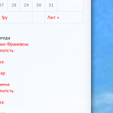
27
28
29
30
31
 Гру
Лют »
огода
ано-Франківськ
логість:
ск:
тер:
емче
логість:
ск: