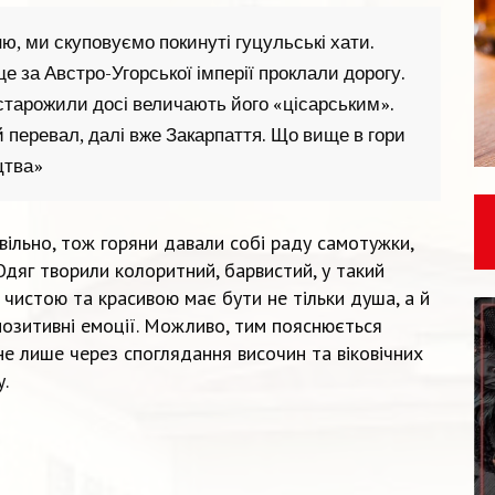
, ми скуповуємо покинуті гуцульські хати.
 за Австро-Угорської імперії проклали дорогу.
старожили досі величають його «цісарським».
перевал, далі вже Закарпаття. Що вище в гори
цтва»
вільно, тож горяни давали собі раду самотужки,
 Одяг творили колоритний, барвистий, у такий
 чистою та красивою має бути не тільки душа, а й
позитивні емоції. Можливо, тим пояснюється
не лише через споглядання височин та віковічних
.