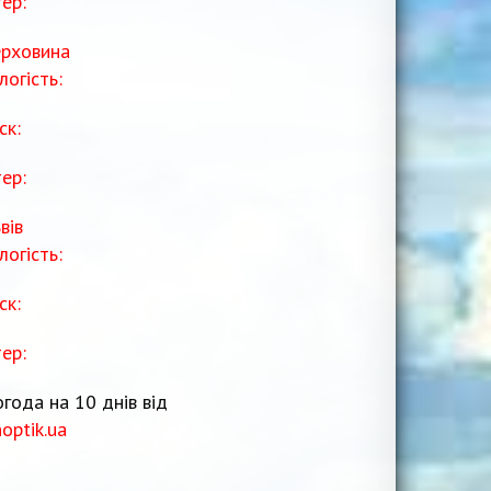
тер:
рховина
логість:
ск:
тер:
вів
логість:
ск:
тер:
года на 10 днів від
noptik.ua