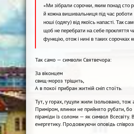
«Ми зібрали сорочки, яким понад сто ро
й кожна вишивальниця під час роботи
ноші (одягу) від якоїсь напасті. Так с
щоб не перебрати на себе прокляття ч
функцію, отож і нині в таких сорочках
Так само — символи Святвечора:
За віконцем
свищ-мороз тріщить,
А в покої прибран житній сніп стоїть.
Тут, у горах, гуцули жили ізольовано, тож
Приміром, ялинки не прийнято рубати, бо 
піраміди із соломи — як символ Всесвіту.
енергетику. Продовжуючи оповідь співро