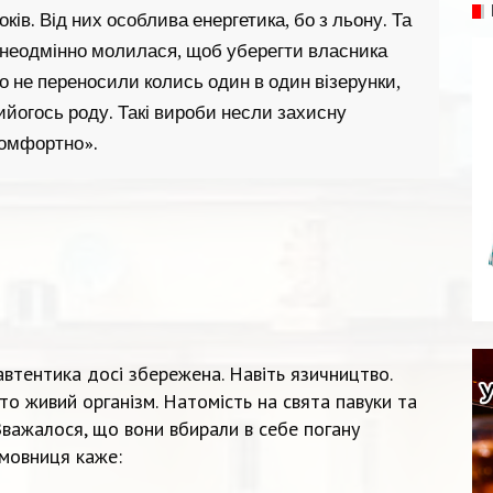
ків. Від них особлива енергетика, бо з льону. Та
 неодмінно молилася, щоб уберегти власника
амо не переносили колись один в один візерунки,
ийогось роду. Такі вироби несли захисну
 комфортно».
 автентика досі збережена. Навіть язичництво.
то живий організм. Натомість на свята павуки та
 Вважалося, що вони вбирали в себе погану
змовниця каже: