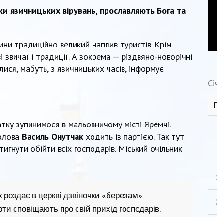
аки язичницьких вірувань, прославляють Бога та
и традиційно великий наплив туристів. Крім
 звичаї і традиції. А зокрема — різдвяно-новорічні
глися, мабуть, з язичницьких часів, інформує
Сі
ку зупинимося в мальовничому місті Яремчі.
голова
Василь Онутчак
ходить із партією. Так тут
тигнути обійти всіх господарів. Міський очільник
к роздає в церкві дзвіночки «березам» —
рти сповіщають про свій прихід господарів.