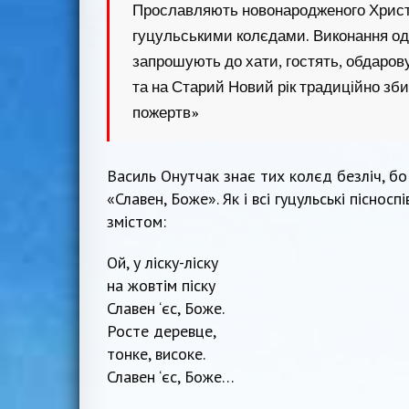
Прославляють новонародженого Христ
гуцульськими колєдами. Виконання одн
запрошують до хати, гостять, обдаров
та на Старий Новий рік традиційно зб
пожертв»
Василь Онутчак знає тих колєд безліч, бо
«Славен, Боже». Як і всі гуцульські піснос
змістом:
Ой, у ліску-ліску
на жовтім піску
Славен ‘єс, Боже.
Росте деревце,
тонке, високе.
Славен ‘єс, Боже…