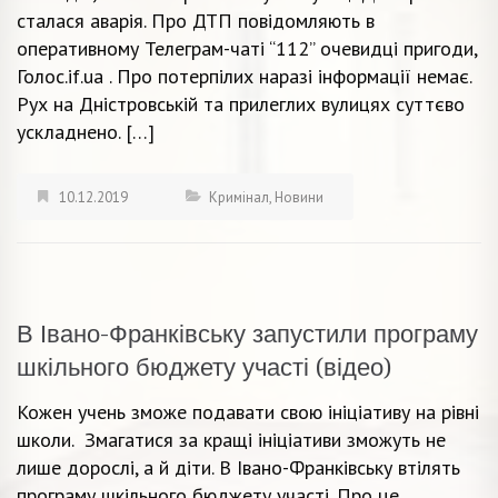
сталася аварія. Про ДТП повідомляють в
оперативному Телеграм-чаті “112” очевидці пригоди,
Голос.if.ua . Про потерпілих наразі інформації немає.
Рух на Дністровській та прилеглих вулицях суттєво
ускладнено. […]
10.12.2019
Кримінал
,
Новини
В Івано-Франківську запустили програму
шкільного бюджету участі (відео)
Кожен учень зможе подавати свою ініціативу на рівні
школи. Змагатися за кращі ініціативи зможуть не
лише дорослі, а й діти. В Івано-Франківську втілять
програму шкільного бюджету участі. Про це