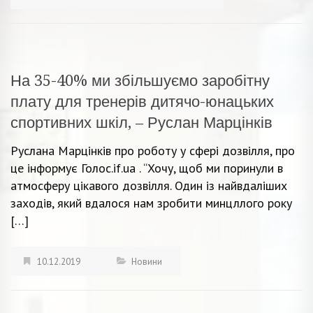
На 35-40% ми збільшуємо заробітну
плату для тренерів дитячо-юнацьких
спортивних шкіл, – Руслан Марцінків
Руслана Марцінків про роботу у сфері дозвілля, про
це інформує Голос.if.ua . “Хочу, щоб ми поринули в
атмосферу цікавого дозвілля. Один із найвдаліших
заходів, який вдалося нам зробити минцллого року
[…]
10.12.2019
Новини