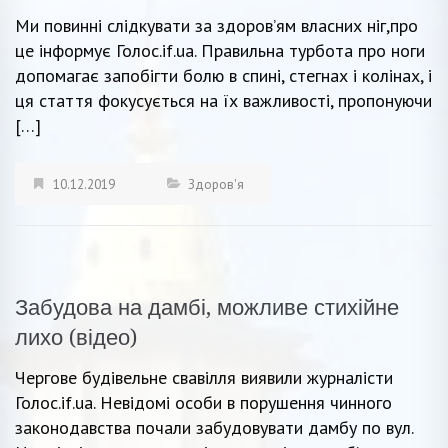
Ми повинні слідкувати за здоров’ям власних ніг,про
це інформує Голос.if.ua. Правильна турбота про ноги
допомагає запобігти болю в спині, стегнах і колінах, і
ця стаття фокусується на їх важливості, пропонуючи
[…]
10.12.2019
Здоров'я
Забудова на дамбі, можливе стихійне
лихо (відео)
Чергове будівельне свавілля виявили журналісти
Голос.if.ua. Невідомі особи в порушення чинного
законодавства почали забудовувати дамбу по вул.