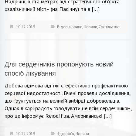
Надрічні, в ста метрах від стратегічного об’єкта
«залізничний міст» (на Пасічну) та в […]
10.12.2019
Відео-новини
,
Новини
,
Суспільство
Для сердечників пропонують новий
спосіб лікування
Добова відмова від їжі є ефективно профілактикою
серцевої недостатності. Вчені провели дослідження,
що ґрунтується на великій вибірці добровольців.
Однак лікарі радять голодувати не всім сердечникам,
про це інформує Голос.if.ua. Американські […]
10.12.2019
Здоров'я
,
Новини