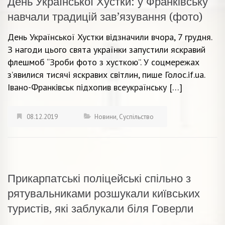
День Української Хустки: у Франківську
навчали традицій зав’язування (фото)
День Української Хустки відзначили вчора, 7 грудня.
З нагоди цього свята українки запустили яскравий
флешмоб “Зроби фото з хусткою”. У соцмережах
з’явилися тисячі яскравих світлин, пише Голос.if.ua.
Івано-Франківськ підхопив всеукраїнську […]
08.12.2019
Новини
,
Суспільство
Прикарпатські поліцейські спільно з
рятувальниками розшукали київських
туристів, які заблукали біля Говерли