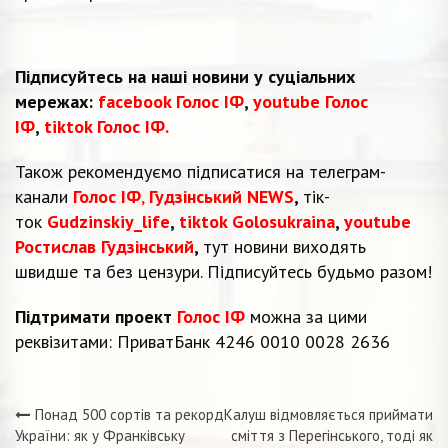
Підписуйтесь на наші новини у суціальних
мережах:
facebook Голос ІФ
,
youtube Голос
ІФ
,
tiktok Голос ІФ.
Також рекомендуємо підписатися на телеграм-
канали
Голос ІФ
,
Гудзінський NEWS
,
тік-
ток
Gudzinskiy_life
,
tiktok Golosukraina
,
youtube
Ростислав Гудзінський
,
тут новини виходять
швидше та без цензури. Підписуйтесь будьмо разом!
Підтримати проект
Голос ІФ
можна за цими
реквізитами: ПриватБанк 4246 0010 0028 2636
Понад 500 сортів та рекорд
Калуш відмовляється приймати
Навігація
України: як у Франківську
сміття з Перегінського, тоді як