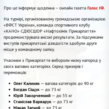
Про це інформує щоденна – онлайн газета
Голос ІФ
.
На турнірі, організованому громадською організацією
«ВФСТ Україна», команда спортивного клубу
«КАНО» СДЮСШОР «Нафтохімік Прикарпаття»
продемонструвала високі результати. За підсумками
виступів прикарпатські дзюдоїсти здобули друге
місце у командному заліку.
Учасники з Прикарпаття вибороли низку нагород у
своїх вагових категоріях. Серед призерів і
переможців:
Олег Калиняк
— вагова категорія до 90 кг
Богдан Сіщук
— до 73 кг
Юрій Закорчемний
— до 55 кг
Станіслав Варварук
— до 73 кг
Макар Загной
— до 73 кг