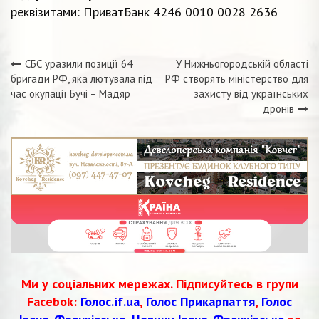
реквізитами: ПриватБанк 4246 0010 0028 2636
СБС уразили позиції 64
У Нижньогородській області
Навігація
бригади РФ, яка лютувала під
РФ створять міністерство для
час окупації Бучі – Мадяр
захисту від українських
записів
дронів
Ми у соціальних мережах. Підписуйтесь в групи
Facebok:
Голос.if.ua
,
Голос Прикарпаття
,
Голос