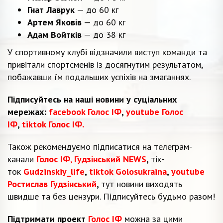
Гнат Лаврук
— до 60 кг
Артем Яковів
— до 60 кг
Адам Войтків
— до 38 кг
У спортивному клубі відзначили виступ команди та
привітали спортсменів із досягнутим результатом,
побажавши їм подальших успіхів на змаганнях.
Підписуйтесь на наші новини у суціальних
мережах:
facebook Голос ІФ
,
youtube Голос
ІФ
,
tiktok Голос ІФ.
Також рекомендуємо підписатися на телеграм-
канали
Голос ІФ
,
Гудзінський NEWS
,
тік-
ток
Gudzinskiy_life
,
tiktok Golosukraina
,
youtube
Ростислав Гудзінський
,
тут новини виходять
швидше та без цензури. Підписуйтесь будьмо разом!
Підтримати проект
Голос ІФ
можна за цими