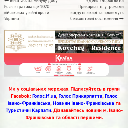
Генштаб: За минулу добу
«День здоров’я» на
Навігація
Росія втратила ще 1020
Прикарпатті: у громади
військових у війні проти
виїдуть лікарі та проведуть
записів
України
безкоштовні обстеження
Ми у соціальних мережах. Підписуйтесь в групи
Facebok:
Голос.if.ua
,
Голос Прикарпаття
,
Голос
Івано-Франківська
,
Новини Івано-Франківська
та
Туристичні Карпати
. Дізнавайтесь новини м. Івано-
Франківська та області першими.