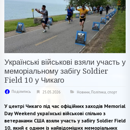
Українські військові взяли участь у
меморіальному забігу Soldier
Field 10 у Чикаго
Поділитись
25.05.2026
Новини
,
Політика
,
спорт
У центрі Чикаго під час офіційних заходів Memorial
Day Weekend українські військові спільно з
ветеранами США взяли участь у забігу Soldier Field
10, який є одним із найвідоміших меморіальних