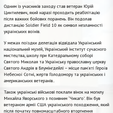
Одним із учасників заходу став ветеран Юрій
Цинтилевич, який наразі проходить реабілітацію
після важких бойових поранень. Він подолав
дистанцію Soldier Field 10 як символ незламності
українських воїнів.
У межах поїздки делегація відвідала Український
національний музей, Український інститут сучасного
мистецтва, школу при Катедральному соборі
Святого Миколая та Українську православну церкву
Святого Андрія в Блумінгдейлі – місце пам’яті Героїв
Небесної Сотні, жертв Голодомору та українських і
американських ветеранів..
Також українські військові поклали вінок на могилу
Михайла Яворського з позивним “Чикаґо”. Він був
ветераном армії США українського походження, який
після початку повномасштабного вторгнення