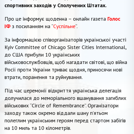
спортивних заходів у Сполучених Штатах.
Про це інформує щоденна – онлайн газета
Голос
ІФ
з посиланням на “
Суспільне
“.
За інформацією співорганізаторів української участі
Kyiv Committee of Chicago Sister Cities International,
до США прибули 10 українських
військовослужбовців, щоб нагадати світові, що війна
Росії проти України триває щодня, приносячи нові
втрати, поранення та руйнування.
Під час церемонії відкриття українська делегація
долучилася до меморіального вшанування загиблих
військових “Circle of Remembrance”. Організатори
заходу також окремо віддали шану п’ятьом
полеглим українським героям перед стартом забігів
на 10 миль та 10 кілометрів.