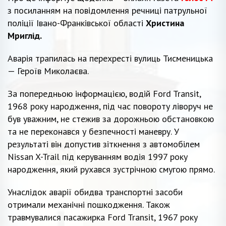
з посиланням на повідомлення речниці патрульної
поліції Івано-Франківської області
Христина
Мриглід.
Аварія трапилась на перехресті вулиць Тисменицька
— Героїв Миколаєва.
За попередньою інформацією, водій Ford Transit,
1968 року народження, під час повороту ліворуч не
був уважним, не стежив за дорожньою обстановкою
та не переконався у безпечності маневру. У
результаті він допустив зіткнення з автомобілем
Nissan X-Trail під керуванням водія 1997 року
народження, який рухався зустрічною смугою прямо.
Унаслідок аварії обидва транспортні засоби
отримали механічні пошкодження. Також
травмувалися пасажирка Ford Transit, 1967 року