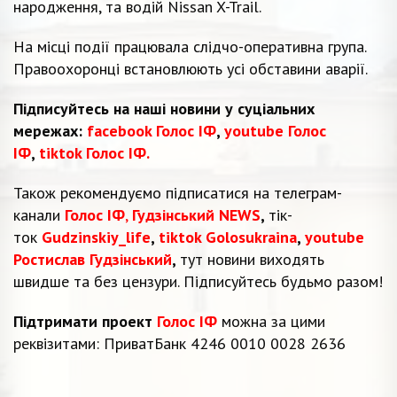
народження, та водій Nissan X-Trail.
На місці події працювала слідчо-оперативна група.
Правоохоронці встановлюють усі обставини аварії.
Підписуйтесь на наші новини у суціальних
мережах:
facebook Голос ІФ
,
youtube Голос
ІФ
,
tiktok Голос ІФ.
Також рекомендуємо підписатися на телеграм-
канали
Голос ІФ
,
Гудзінський NEWS
,
тік-
ток
Gudzinskiy_life
,
tiktok Golosukraina
,
youtube
Ростислав Гудзінський
,
тут новини виходять
швидше та без цензури. Підписуйтесь будьмо разом!
Підтримати проект
Голос ІФ
можна за цими
реквізитами: ПриватБанк 4246 0010 0028 2636