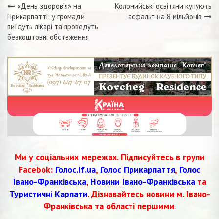
«День здоров’я» на
Коломийські освітяни купують
Навігація
Прикарпатті: у громади
асфальт на 8 мільйонів
виїдуть лікарі та проведуть
записів
безкоштовні обстеження
Ми у соціальних мережах. Підписуйтесь в групи
Facebok:
Голос.if.ua
,
Голос Прикарпаття
,
Голос
Івано-Франківська
,
Новини Івано-Франківська
та
Туристичні Карпати
. Дізнавайтесь новини м. Івано-
Франківська та області першими.