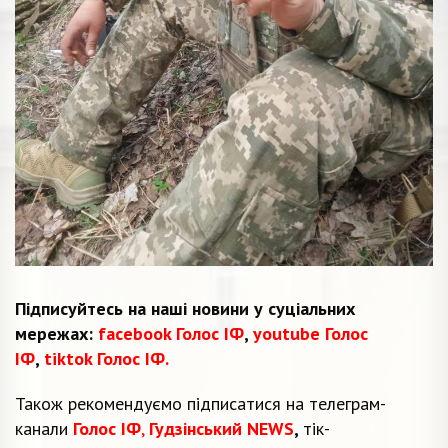
Підписуйтесь на наші новини у суціальних
мережах:
facebook Голос ІФ
,
youtube Голос
ІФ
,
tiktok Голос ІФ.
Також рекомендуємо підписатися на телеграм-
канали
Голос ІФ
,
Гудзінський NEWS
,
тік-