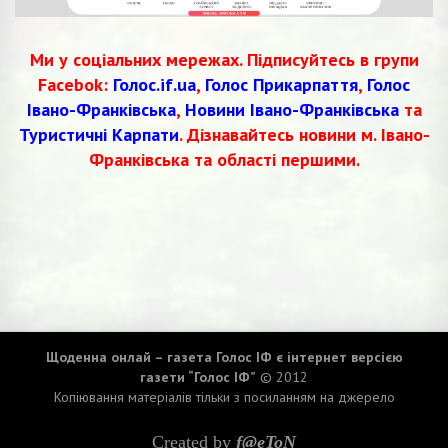
Ми у соціальних мережах. Підписуйтесь в групи
Facebok:
Голос.if.ua
,
Голос Прикарпаття
,
Голос
Івано-Франківська
,
Новини Івано-Франківська
та
Туристичні Карпати
. Дізнавайтесь новини м. Івано-
Франківська та області першими.
Щоденна онлай – газета Голос ІФ є інтернет версією
газети “Голос ІФ”
© 2012
Копіювання матеріалів тільки з посиланням на джерело
Created by
f@eToN