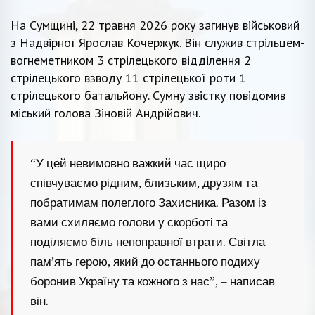
На Сумщині, 22 травня 2026 року загинув військовий
з Надвірної Ярослав Кочержук. Він служив стрільцем-
вогнеметником 3 стрілецького відділення 2
стрілецького взводу 11 стрілецької роти 1
стрілецького батальйону. Сумну звістку повідомив
міський голова Зіновій Андрійович.
“У цей невимовно важкий час щиро
співчуваємо рідним, близьким, друзям та
побратимам полеглого Захисника. Разом із
вами схиляємо голови у скорботі та
поділяємо біль непоправної втрати. Світла
пам’ять герою, який до останнього подиху
боронив Україну та кожного з нас”, – написав
він.