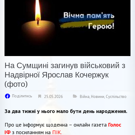
На Сумщині загинув військовий з
Надвірної Ярослав Кочержук
(фото)
Поділитись
25.05.2026
Війна
,
Новини
,
Суспільство
За два тижні у нього мало бути день народження.
Про це інформує щоденна – онлайн газета
Голос
ІФ
з посиланням на
ПІК.