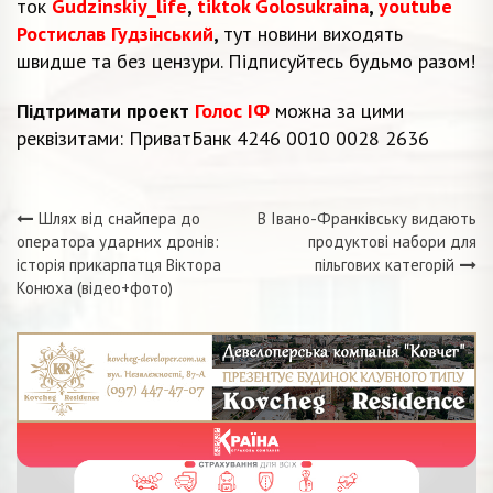
ток
Gudzinskiy_life
,
tiktok Golosukraina
,
youtube
Ростислав Гудзінський
,
тут новини виходять
швидше та без цензури. Підписуйтесь будьмо разом!
Підтримати проект
Голос ІФ
можна за цими
реквізитами: ПриватБанк 4246 0010 0028 2636
Шлях від снайпера до
В Івано-Франківську видають
Навігація
оператора ударних дронів:
продуктові набори для
історія прикарпатця Віктора
пільгових категорій
записів
Конюха (відео+фото)