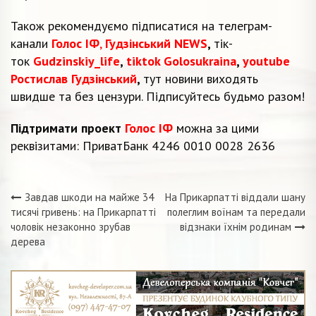
Також рекомендуємо підписатися на телеграм-
канали
Голос ІФ
,
Гудзінський NEWS
,
тік-
ток
Gudzinskiy_life
,
tiktok Golosukraina
,
youtube
Ростислав Гудзінський
,
тут новини виходять
швидше та без цензури. Підписуйтесь будьмо разом!
Підтримати проект
Голос ІФ
можна за цими
реквізитами: ПриватБанк 4246 0010 0028 2636
Завдав шкоди на майже 34
На Прикарпатті віддали шану
Навігація
тисячі гривень: на Прикарпатті
полеглим воїнам та передали
чоловік незаконно зрубав
відзнаки їхнім родинам
записів
дерева