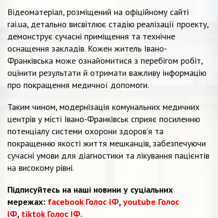
Відеоматеріал, розміщений на офіційному сайті
rai.ua, детально висвітлює стадію реалізації проекту,
демонструє сучасні приміщення та технічне
оснащення закладів. Кожен житель Івано-
Франківська може ознайомитися з перебігом робіт,
оцінити результати й отримати важливу інформацію
про покращення медичної допомоги.
Таким чином, модернізація комунальних медичних
центрів у місті Івано-Франківськ сприяє посиленню
потенціалу системи охорони здоров’я та
покращенню якості життя мешканців, забезпечуючи
сучасні умови для діагностики та лікування пацієнтів
на високому рівні.
Підписуйтесь на наші новини у суціальних
мережах:
facebook Голос ІФ
,
youtube Голос
ІФ
,
tiktok Голос ІФ.