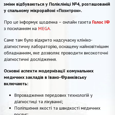
зміни відбуваються у Поліклініці №4, розташованій
у спальному мікрорайоні «Позитрон».
Про це інформує щоденна – онлайн газета
Голос ІФ
з посиланням на
MEGA
.
Саме там було відкрито надсучасну клініко-
діагностичну лабораторію, оснащену найновітнішим
обладнанням, яке дозволяє проводити високоточні
діагностичні дослідження.
Основні аспекти модернізації комунальних
медичних закладів в Івано-Франківську
включають:
Впровадження передових технологій у
діагностиці та лікуванні;
Поліпшення якості та швидкості медичних
послуг;