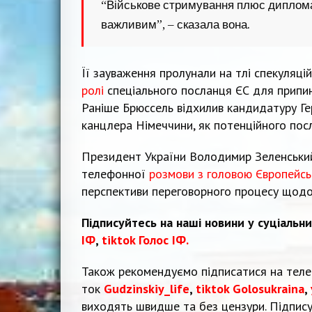
“Військове стримування плюс дипломат
важливим”, – сказала вона.
Її зауваження пролунали на тлі спекуляцій
ролі
спеціального посланця ЄС для припине
Раніше Брюссель відхилив кандидатуру Г
канцлера Німеччини, як потенційного посл
Президент України Володимир Зеленський
телефонної
розмови з головою Європейсь
перспективи переговорного процесу щодо м
Підписуйтесь на наші новини у суціальн
ІФ
,
tiktok Голос ІФ.
Також рекомендуємо підписатися на тел
ток
Gudzinskiy_life
,
tiktok Golosukraina
,
виходять швидше та без цензури. Підпис