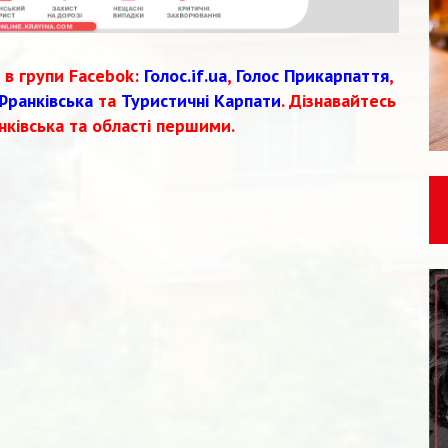
 в групи Facebok:
Голос.if.ua
,
Голос Прикарпаття
,
Франківська
та
Туристичні Карпати
. Дізнавайтесь
нківська та області першими.