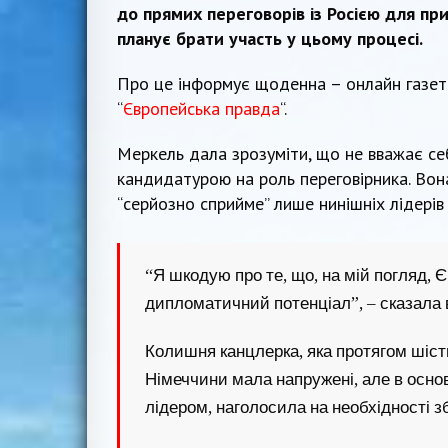
до прямих переговорів із Росією для при
планує брати участь у цьому процесі.
Про це інформує щоденна – онлайн газе
“
Європейська правда
“.
Меркель дала зрозуміти, що не вважає 
кандидатурою на роль переговірника. Вон
“серйозно сприйме” лише нинішніх лідерів 
“Я шкодую про те, що, на мій погляд, 
дипломатичний потенціал”, – сказала во
Колишня канцлерка, яка протягом шіст
Німеччини мала напружені, але в осно
лідером, наголосила на необхідності 