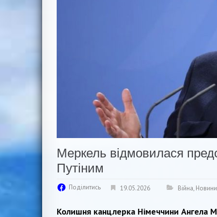
Меркель відмовилася предс
Путіним
Поділитись
19.05.2026
Війна
,
Новини
Колишня канцлерка Німеччини Ангела М