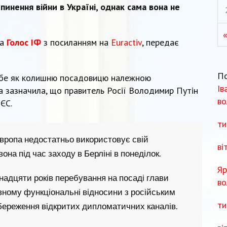
пинення війни в Україні, однак сама вона не
«
та
Голос ІФ
з посиланням на
Euractiv
, передає
П
себе як колишню посадовицю належною
Ів
а зазначила, що правитель Росії Володимир Путін
во
ЄС.
ти
Європа недостатньо використовує свій
ві
на під час заходу в Берліні в понеділок.
Яр
надцяти років перебування на посаді глави
во
вному функціональні відносини з російським
ти
збереження відкритих дипломатичних каналів.