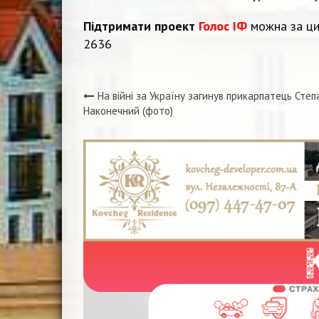
Підтримати проект
Голос ІФ
можна за ци
2636
На війні за Україну загинув прикарпатець Степ
Навігація
Наконечний (фото)
записів