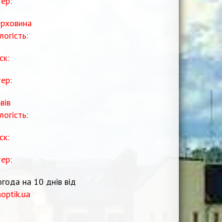
тер:
рховина
логість:
ск:
тер:
вів
логість:
ск:
тер:
года на 10 днів від
noptik.ua