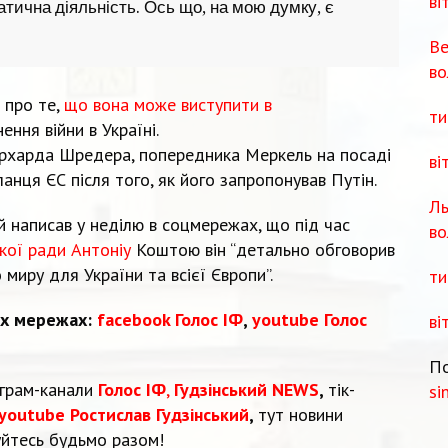
ві
ична діяльність. Ось що, на мою думку, є
Ве
во
 про те,
що вона може виступити в
ти
ння війни в Україні.
ерхарда Шредера, попередника Меркель на посаді
ві
анця ЄС після того, як його запропонував Путін.
Ль
 написав у неділю в соцмережах, що під час
во
кої ради Антоніу
Коштою він “детально обговорив
иру для України та всієї Європи”.
ти
их мережах:
facebook Голос ІФ
,
youtube Голос
ві
По
еграм-канали
Голос ІФ
,
Гудзінський NEWS
,
тік-
si
youtube Ростислав Гудзінський
,
тут новини
уйтесь будьмо разом!