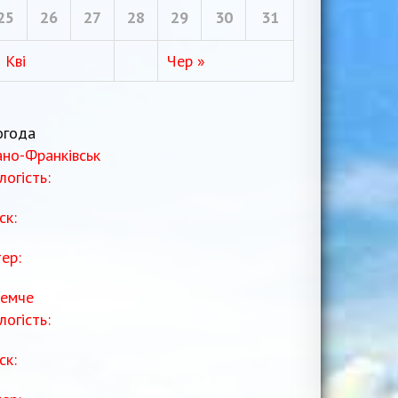
25
26
27
28
29
30
31
 Кві
Чер »
огода
ано-Франківськ
логість:
ск:
тер:
емче
логість:
ск: