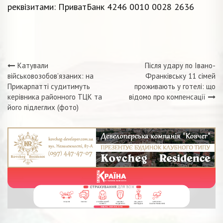
реквізитами: ПриватБанк 4246 0010 0028 2636
Катували
Після удару по Івано-
Навігація
військовозобов’язаних: на
Франківську 11 сімей
Прикарпатті судитимуть
проживають у готелі: що
записів
керівника районного ТЦК та
відомо про компенсації
його підлеглих (фото)