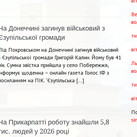
ві
Ве
во
На Донеччині загинув військовий з
ти
Єзупільської громади
ві
Під Покровськом на Донеччині загинув військовий
з Єзупільської громади Григорій Калин. Йому був 41
Ль
рік. Сумна звістка прийшла у село Побережжя,
во
інформує щоденна – онлайн газета Голос ІФ з
посиланням на ПІК. “Єзупільська […]
ти
ві
По
si
На Прикарпатті роботу знайшли 5,8
тис. людей у 2026 році