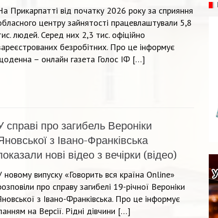
На Прикарпатті від початку 2026 року за сприяння
обласного центру зайнятості працевлаштували 5,8
тис. людей. Серед них 2,3 тис. офіційно
зареєстрованих безробітних. Про це інформує
щоденна – онлайн газета Голос ІФ […]
У справі про загибель Вероніки
Яновської з Івано-Франківська
показали нові відео з вечірки (відео)
У новому випуску «Говорить вся країна Online»
розповіли про справу загибелі 19-річної Вероніки
Яновської з Івано-Франківська. Про це інформує
анням на Версії. Рідні дівчини […]