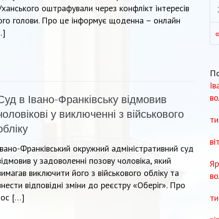
Уханського оштрафували через конфлікт інтересів
кого голови. Про це інформує щоденна – онлайн
…]
«
П
Ів
во
Суд в Івано-Франківську відмовив
чоловікові у виключенні з військового
ти
обліку
ві
Івано-Франківський окружний адміністративний суд
відмовив у задоволенні позову чоловіка, який
Яр
вимагав виключити його з військового обліку та
во
внести відповідні зміни до реєстру «Оберіг». Про
ос […]
ти