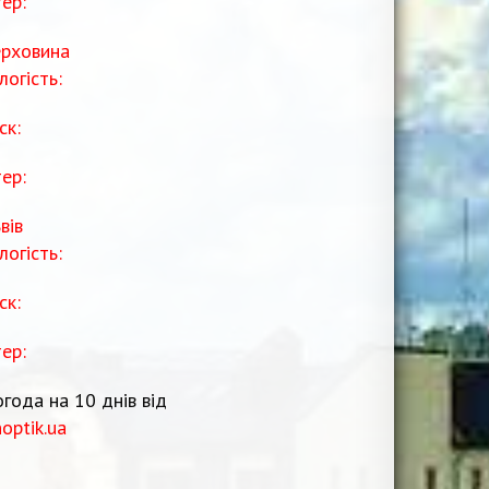
тер:
рховина
логість:
ск:
тер:
вів
логість:
ск:
тер:
года на 10 днів від
noptik.ua