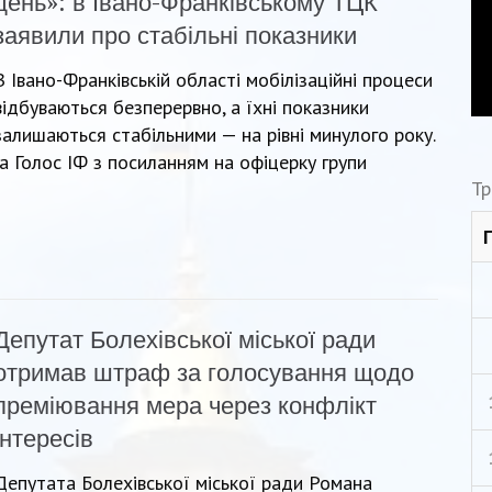
день»: в Івано-Франківському ТЦК
заявили про стабільні показники
В Івано-Франківській області мобілізаційні процеси
відбуваються безперервно, а їхні показники
залишаються стабільними — на рівні минулого року.
 Голос ІФ з посиланням на офіцерку групи
Тр
Депутат Болехівської міської ради
отримав штраф за голосування щодо
преміювання мера через конфлікт
інтересів
Депутата Болехівської міської ради Романа