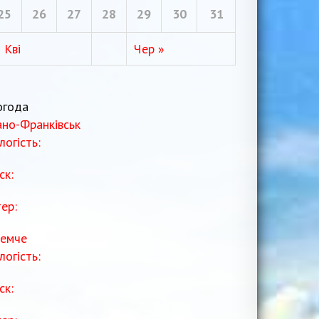
25
26
27
28
29
30
31
 Кві
Чер »
огода
ано-Франківськ
логість:
ск:
тер:
емче
логість:
ск: