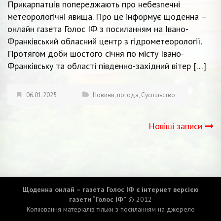
Прикарпатців попереджають про небезпечні
метеорологічні явища. Про це інформує щоденна –
онлайн газета Голос ІФ з посиланням на Івано-
Франківський обласний центр з гідрометеорології.
Протягом доби шостого січня по місту Івано-
Франківську та області південно-західний вітер […]
06.01.2025
Новини
,
погода
,
Суспільство
Новіші записи
Навігація
записів
Щоденна онлай – газета Голос ІФ є інтернет версією
газети “Голос ІФ”
© 2012
Копіювання матеріалів тільки з посиланням на джерело