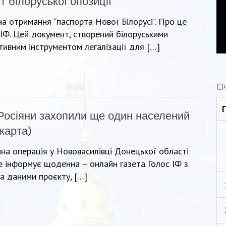
 білоруської опозиції
а отримання “паспорта Нової Білорусі”. Про це
ІФ. Цей документ, створений білоруськими
тивним інструментом легалізації для […]
Сі
Росіяни захопили ще один населений
карта)
на операція у Нововасилівці Донецької області
це інформує щоденна – онлайн газета Голос ІФ з
а даними проєкту, […]