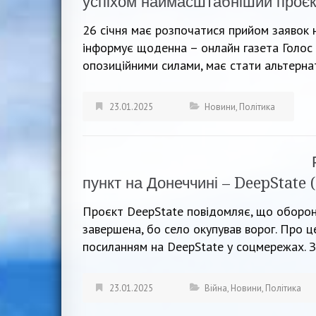
успіхом наймасштабніший проєкт
26 січня має розпочатися прийом заявок н
інформує щоденна – онлайн газета Голос 
опозиційними силами, має стати альтерна
23.01.2025
Новини
,
Політика
пункт на Донеччині – DeepState (
Проєкт DeepState повідомляє, що оборон
завершена, бо село окупував ворог. Про 
посиланням на DeepState у соцмережах. З
23.01.2025
Війна
,
Новини
,
Політика