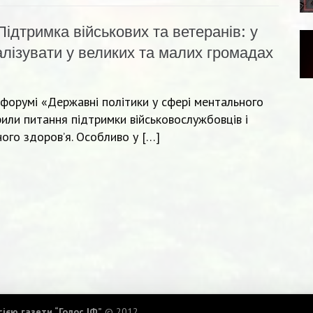
Підтримка військових та ветеранів: у
алізувати у великих та малих громадах
 форумі «Державні політики у сфері ментального
рили питання підтримки військовослужбовців і
ого здоров’я. Особливо у […]
ією газети “Голос ІФ”
© 2012