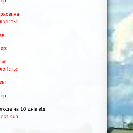
тер:
рховина
логість:
ск:
тер:
вів
логість:
ск:
тер:
года на 10 днів від
noptik.ua