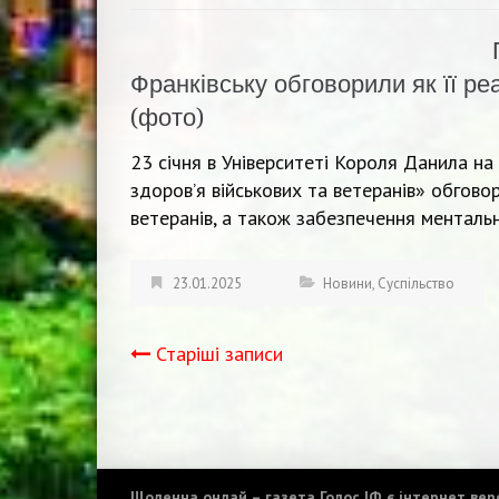
Франківську обговорили як її ре
(фото)
23 січня в Університеті Короля Данила на
здоров’я військових та ветеранів» обгово
ветеранів, а також забезпечення ментальн
23.01.2025
Новини
,
Суспільство
Старіші записи
Навігація
записів
Щоденна онлай – газета Голос ІФ є інтернет верс