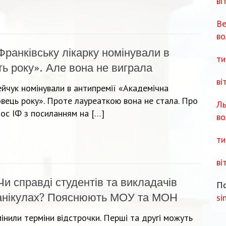
ві
Ве
во
Франківську лікарку номінували в
ти
ть року». Але вона не виграла
ві
ейчук номінували в антипремії «Академічна
овець року». Проте лауреаткою вона не стала. Про
Ль
ос ІФ з посиланням на […]
во
ти
ві
Чи справді студентів та викладачів
По
канікулах? Пояснюють МОУ та МОН
si
мінили терміни відстрочки. Перші та другі можуть