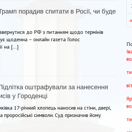
Трамп порадив спитати в Росії, чи буде
«
вернутися до РФ з питанням щодо термінів
мує щоденна – онлайн газета Голос
П
ї на […]
Ів
во
ти
ві
Підлітка оштрафували за нанесення
исів у Городенці
Яр
во
ківка 17-річний хлопець наносив на стіни, двері,
а проросійські символи. Суд призначив йому
ти