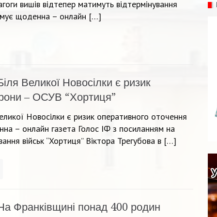
агоги вишів відтепер матимуть відтермінування
рмує щоденна – онлайн […]
Біля Великої Новосілки є ризик
рони – ОСУВ “Хортиця”
еликої Новосілки є ризик оперативного оточення
нна – онлайн газета Голос ІФ з посиланням на
ання військ “Хортиця” Віктора Трегубова в […]
На Франківщині понад 400 родин