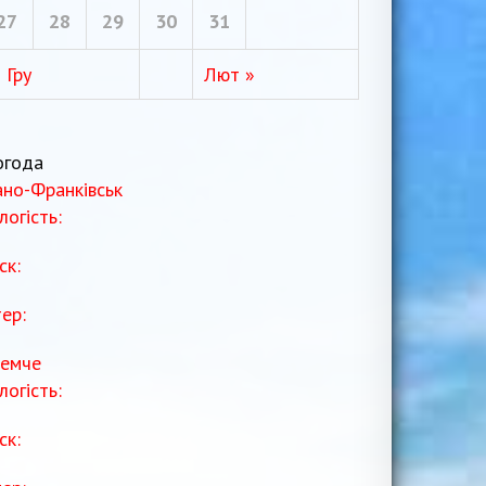
27
28
29
30
31
 Гру
Лют »
огода
ано-Франківськ
логість:
ск:
тер:
емче
логість:
ск: