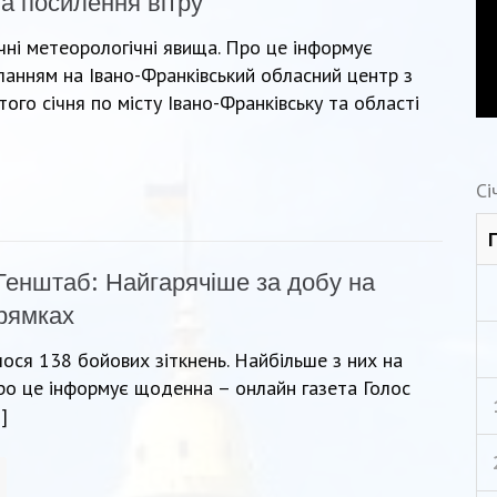
а посилення вітру
ні метеорологічні явища. Про це інформує
ланням на Івано-Франківський обласний центр з
ого січня по місту Івано-Франківську та області
Сі
Генштаб: Найгарячіше за добу на
рямках
лося 138 бойових зіткнень. Найбільше з них на
ро це інформує щоденна – онлайн газета Голос
]