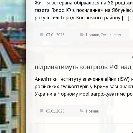
Життя ветерана обірвалося на 58 році ж
газета Голос ІФ з посиланням на Яблунівс
року в селі Город Косівського району […]
03.01.2025
Новини
,
Суспільство
підриватимуть контроль РФ над
Аналітики Інституту вивчення війни (ISW)
російських гелікоптерів у Криму зазнача
України в Чорному морі загрожуватиме р
03.01.2025
Новини