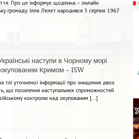
иття. Про це інформує щоденна – онлайн
ьку громаду. Ілля Лелет народився 5 серпня 1967
Українські наступи в Чорному морі
 окупованим Кримом – ISW
 на тлі уточненої інформації про знищення двох
ють, що посилення наступальних спроможностей
осійському контролю над окупованим […]