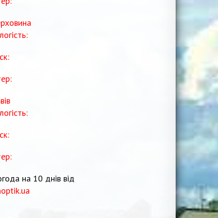
тер:
рховина
логість:
ск:
тер:
вів
логість:
ск:
тер:
года на 10 днів від
noptik.ua