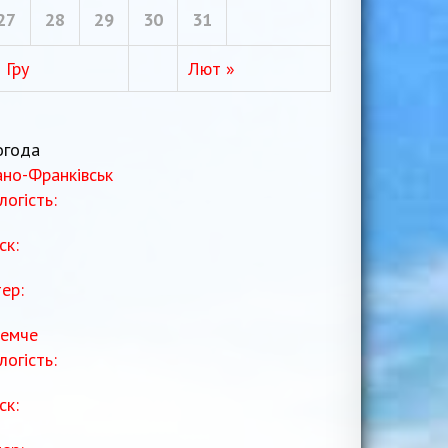
27
28
29
30
31
 Гру
Лют »
огода
ано-Франківськ
логість:
ск:
тер:
емче
логість:
ск: