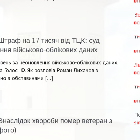
ві
Ве
во
ти
Штраф на 17 тисяч від ТЦК: суд
ння військово-облікових даних
ві
ивень за неоновлення військово-облікових даних.
Ль
 Голос ІФ. Як розповів Роман Лихачов з
во
дно з обставинами […]
ти
ві
По
Внаслідок хвороби помер ветеран з
si
фото)