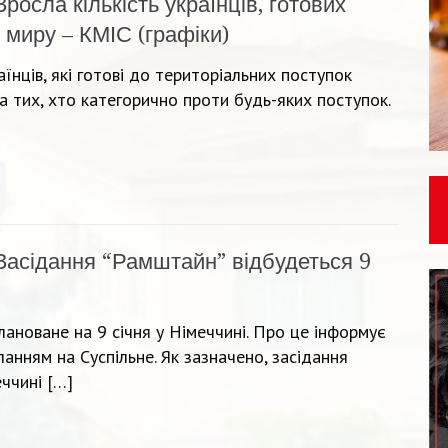
Зросла кількість українців, готових
 миру – КМІС (графіки)
аїнців, які готові до територіальних поступок
а тих, хто категорично проти будь-яких поступок.
Засідання “Рамштайн” відбудеться 9
ановане на 9 січня у Німеччині. Про це інформує
анням на Суспільне. Як зазначено, засідання
еччині […]