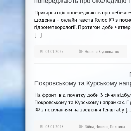
попереджають про ожеледицю т
Прикарпатців попереджають про небезпеч
щоденна – онлайн газета Голос ІФ з поси
гідрометеорології. Протягом доби четверт
[…]
03.01.2025
Новини
,
Суспільство
Покровському та Курському нап
На фронті від початку доби 3 січня відбу
Покровському та Курському напрямках. П
ІФ з посиланням на зведення Генштабу […
03.01.2025
Війна
,
Новини
,
Політика