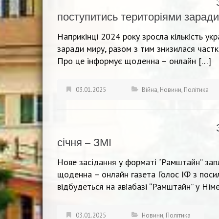
поступитись територіями заради
Наприкінці 2024 року зросла кількість укр
заради миру, разом з тим знизилася частк
Про це інформує щоденна – онлайн […]
03.01.2025
Війна
,
Новини
,
Політика
січня – ЗМІ
Нове засідання у форматі “Рамштайн” запл
щоденна – онлайн газета Голос ІФ з посил
відбудеться на авіабазі “Рамштайн” у Нім
03.01.2025
Новини
,
Політика