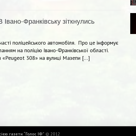
В Івано-Франківську зіткнулись
участі поліцейського автомобіля. Про це інформує
анням на поліцію Івано-Франківської області.
 «Peugeot 308» на вулиці Мазепи […]
ією газети “Голос ІФ”
© 2012