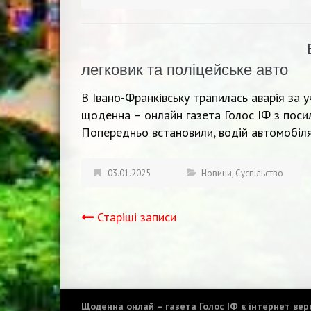
легковик та поліцейське авто
В Івано-Франківську трапилась аварія за 
щоденна – онлайн газета Голос ІФ з посил
Попередньо встановили, водій автомобіля
03.01.2025
Новини
,
Суспільство
Старіші записи
Навігація
записів
Щоденна онлай – газета Голос ІФ є інтернет верс