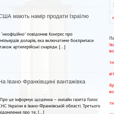
США мають намір продати Ізраїлю
«
“неофіційно” повідомив Конгрес про
П
 мільярдів доларів, яка включатиме боєприпаси
Ів
 також артилерійські снаряди. […]
во
ти
ві
На Івано-Франківщині вантажівка
Яр
во
. Про це інформує щоденна – онлайн газета Голос
ти
НС України в Івано-Франківській області. Третього
відомлення про те, […]